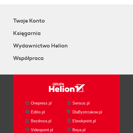
Twoje Konto
Księgarnia
Wydawnictwo Helion
Współpraca
Onepress.pl
Sensus.pl
Editio.pl
DlaBystrzakow.pl
Bezdroza.pl
Ebookpoint.pl
Videopoint.pl
Beya.pl