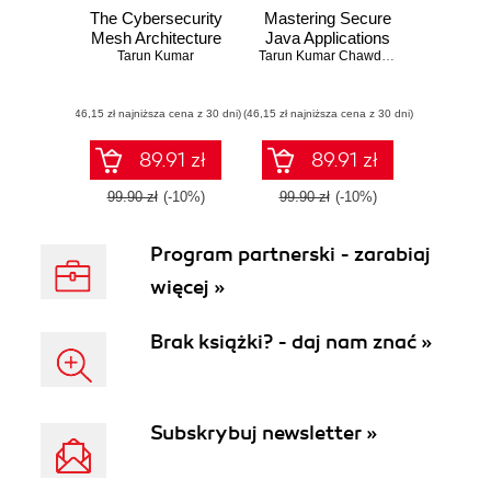
The Cybersecurity
Mastering Secure
Mesh Architecture
Java Applications
Tarun Kumar
Tarun Kumar Chawdhury
,
Joyanta Ban
(46,15 zł najniższa cena z 30 dni)
(46,15 zł najniższa cena z 30 dni)
89.91 zł
89.91 zł
99.90 zł
(-10%)
99.90 zł
(-10%)
Program partnerski - zarabiaj
więcej »
Brak książki? - daj nam znać »
Subskrybuj newsletter »