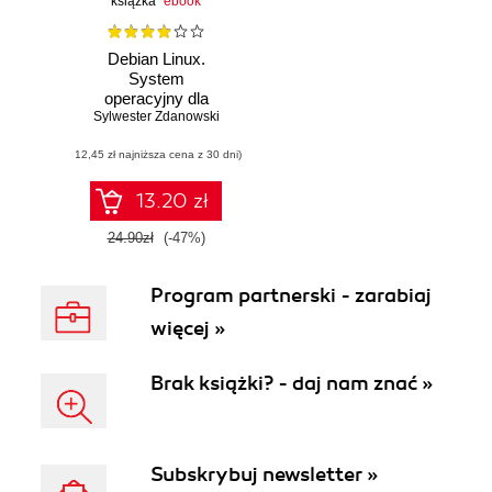
książka
ebook
Debian Linux.
System
operacyjny dla
każdego. Pierwsze
Sylwester Zdanowski
starcie
(12,45 zł najniższa cena z 30 dni)
13.20 zł
24.90zł
(-47%)
Program partnerski - zarabiaj
więcej »
Brak książki? - daj nam znać »
Subskrybuj newsletter »