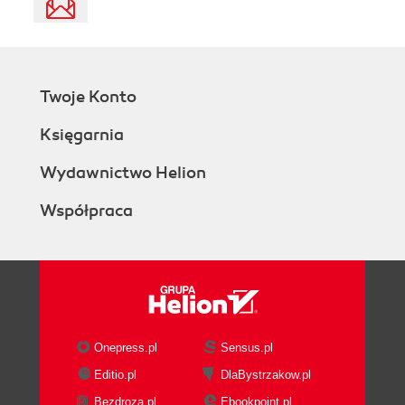
Twoje Konto
Księgarnia
Wydawnictwo Helion
Współpraca
Onepress.pl
Sensus.pl
Editio.pl
DlaBystrzakow.pl
Bezdroza.pl
Ebookpoint.pl