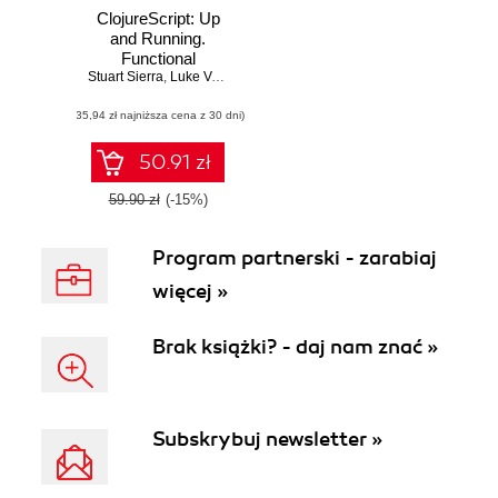
ClojureScript: Up
and Running.
Functional
Stuart Sierra
Programming for
,
Luke VanderHart
the Web
(35,94 zł najniższa cena z 30 dni)
50.91 zł
59.90 zł
(-15%)
Program partnerski - zarabiaj
więcej »
Brak książki? - daj nam znać »
Subskrybuj newsletter »