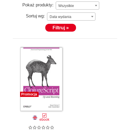
Pokaż produkty:
Wszystkie
Sortuj wg:
Data wydania
Filtruj »
Promocja
ebook