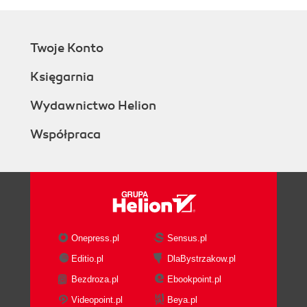
Twoje Konto
Księgarnia
Wydawnictwo Helion
Współpraca
Onepress.pl
Sensus.pl
Editio.pl
DlaBystrzakow.pl
Bezdroza.pl
Ebookpoint.pl
Videopoint.pl
Beya.pl