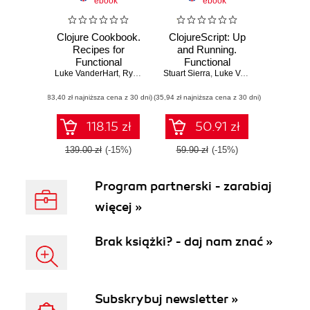
ebook
ebook
Clojure Cookbook.
ClojureScript: Up
Recipes for
and Running.
Functional
Functional
Luke VanderHart
Programming
,
Ryan Neufeld
Stuart Sierra
Programming for
,
Luke VanderHart
the Web
(83,40 zł najniższa cena z 30 dni)
(35,94 zł najniższa cena z 30 dni)
118.15 zł
50.91 zł
139.00 zł
(-15%)
59.90 zł
(-15%)
Program partnerski - zarabiaj
więcej »
Brak książki? - daj nam znać »
Subskrybuj newsletter »