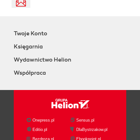
Twoje Konto
Księgarnia
Wydawnictwo Helion
Współpraca
Onepress.pl
Sensus.pl
Editio.pl
DlaBystrzakow.pl
Bezdroza.pl
Ebookpoint.pl