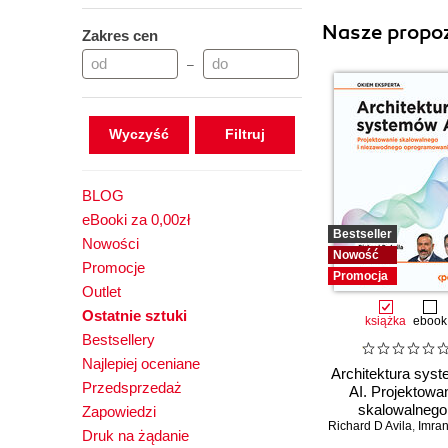
Nasze propoz
Zakres cen
–
Wyczyść
BLOG
eBooki za 0,00zł
Bestseller
Nowości
Nowość
Promocje
Promocja
Outlet
Ostatnie sztuki
książka
ebook
Bestsellery
Najlepiej oceniane
Architektura sys
Przedsprzedaż
AI. Projektowa
skalowalnego 
Zapowiedzi
Richard D Avila
niezawodneg
,
Imran 
Druk na żądanie
oprogramowan