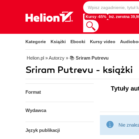
Kursy -65%
Inż. zwrotna 39,90
Kategorie
Książki
Ebooki
Kursy video
Audiobo
Helion.pl
» Autorzy
» 📚
Sriram Putrevu
Sriram Putrevu - książki
Tytuły au
Format
Wydawca
Nie znale
Język publikacji