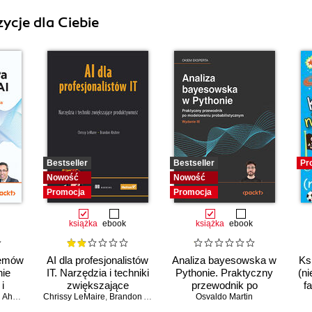
ycje dla Ciebie
Bestseller
Bestseller
Pr
Nowość
Nowość
Promocja
Promocja
książka
ebook
książka
ebook
temów
AI dla profesjonalistów
Analiza bayesowska w
Ks
nie
IT. Narzędzia i techniki
Pythonie. Praktyczny
(ni
i
zwiększające
przewodnik po
f
o
Ahmad
Chrissy LeMaire
produktywność
,
Brandon Abshire
modelowaniu
Osvaldo Martin
ia
probabilistycznym.