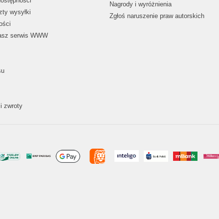
dostępności
Nagrody i wyróżnienia
zty wysyłki
Zgłoś naruszenie praw autorskich
ości
nasz serwis WWW
su
i zwroty