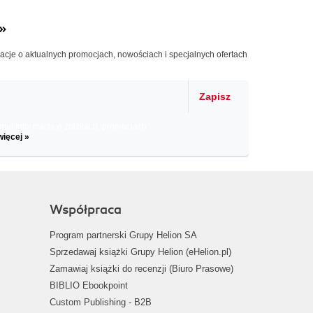
»
macje o aktualnych promocjach, nowościach i specjalnych ofertach
Zapisz
il informacje o zniżkach, promocjach
więcej »
Współpraca
Program partnerski Grupy Helion SA
Sprzedawaj książki Grupy Helion (eHelion.pl)
Zamawiaj książki do recenzji (Biuro Prasowe)
BIBLIO Ebookpoint
Custom Publishing - B2B