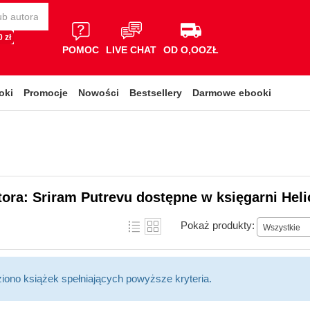
 zł
POMOC
LIVE CHAT
OD O,OOZŁ
oki
Promocje
Nowości
Bestsellery
Darmowe ebooki
tora: Sriram Putrevu dostępne w księgarni Hel
Pokaż produkty:
Wszystkie
ziono książek spełniających powyższe kryteria.