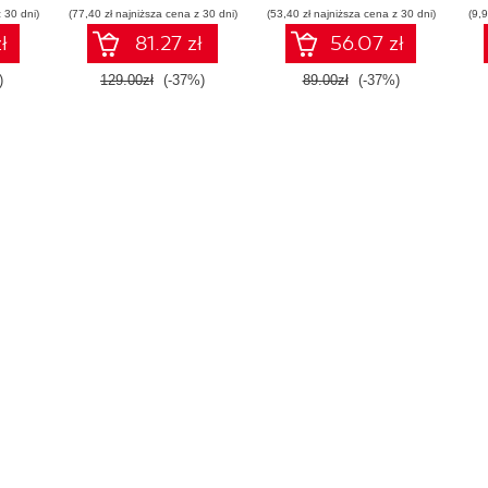
 30 dni)
(77,40 zł najniższa cena z 30 dni)
(53,40 zł najniższa cena z 30 dni)
Wydanie III
(9,9
ł
81.27 zł
56.07 zł
)
129.00zł
(-37%)
89.00zł
(-37%)