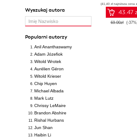
(41,40 zł najniższa cena z
Wyszukaj autora
43.47 z
69.00zł
(-37%
Popularni autorzy
Anil Ananthaswamy
Adam Józefiok
Witold Wrotek
Aurélien Géron
Witold Krieser
Chip Huyen
Michael Albada
Mark Lutz
Chrissy LeMaire
Brandon Abshire
Rishal Hurbans
Jun Shan
Haibin Li