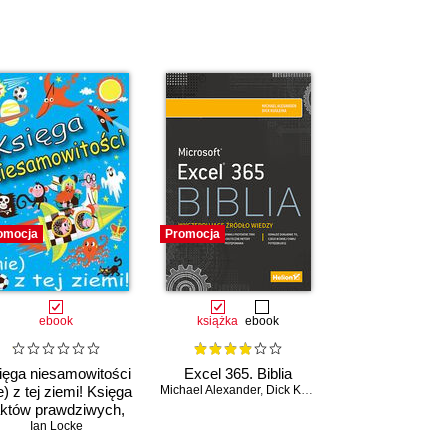
omocja
Promocja
ebook
książka
ebook
ięga niesamowitości
Excel 365. Biblia
e) z tej ziemi! Księga
Michael Alexander
,
Dick Kusleika
aktów prawdziwych,
choć niezwykłych
Ian Locke