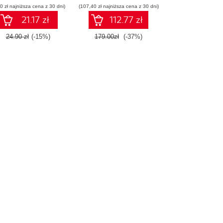
0 zł najniższa cena z 30 dni)
(107,40 zł najniższa cena z 30 dni)
21.17 zł
112.77 zł
24.90 zł
(-15%)
179.00zł
(-37%)