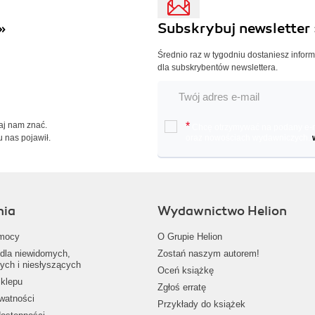
»
Subskrybuj newsletter 
Średnio raz w tygodniu dostaniesz infor
dla subskrybentów newslettera.
Daj nam znać.
*
Chcę otrzymywać na podany e-ma
u nas pojawił.
oraz nowościach wydawniczych.
nia
Wydawnictwo Helion
mocy
O Grupie Helion
dla niewidomych,
Zostań naszym autorem!
ych i niesłyszących
Oceń książkę
klepu
Zgłoś erratę
ywatności
Przykłady do książek