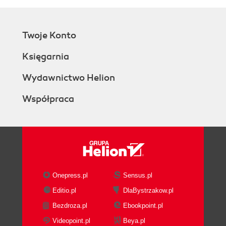
Twoje Konto
Księgarnia
Wydawnictwo Helion
Współpraca
Onepress.pl
Sensus.pl
Editio.pl
DlaBystrzakow.pl
Bezdroza.pl
Ebookpoint.pl
Videopoint.pl
Beya.pl