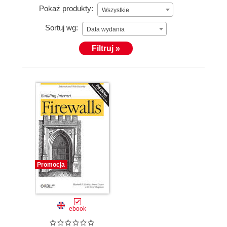
Pokaż produkty:
Wszystkie
Sortuj wg:
Data wydania
Filtruj »
Promocja
ebook