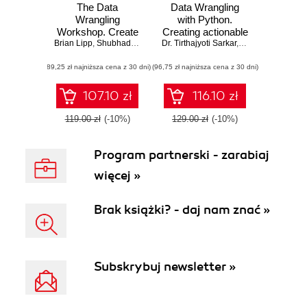
The Data
Data Wrangling
Wrangling
with Python.
Workshop. Create
Creating actionable
Brian Lipp
your own
,
Shubhadeep Roychowdhury
Dr. Tirthajyoti Sarkar
data from raw
,
Dr. Tirthajyoti Sarkar
,
Shubhadeep Roy
,
John 
actionable insights
sources
(89,25 zł najniższa cena z 30 dni)
using data from
(96,75 zł najniższa cena z 30 dni)
multiple raw
sources - Second
107.10 zł
116.10 zł
Edition
119.00 zł
(-10%)
129.00 zł
(-10%)
Program partnerski - zarabiaj
więcej »
Brak książki? - daj nam znać »
Subskrybuj newsletter »