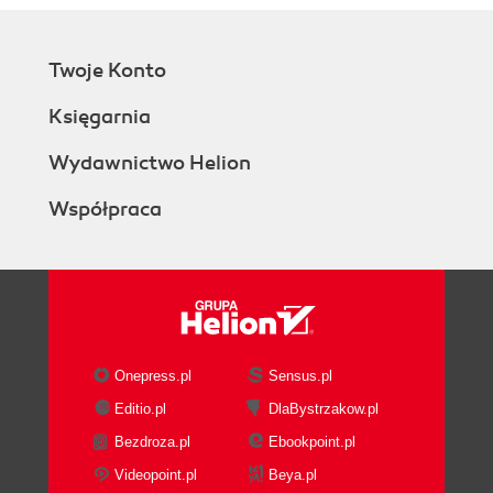
Twoje Konto
Księgarnia
Wydawnictwo Helion
Współpraca
Onepress.pl
Sensus.pl
Editio.pl
DlaBystrzakow.pl
Bezdroza.pl
Ebookpoint.pl
Videopoint.pl
Beya.pl