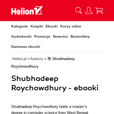
Kategorie
Książki
Ebooki
Kursy video
Audiobooki
Promocje
Nowości
Bestsellery
Darmowe ebooki
Helion.pl
» Autorzy
» 📚
Shubhadeep
Roychowdhury
Shubhadeep
Roychowdhury - ebooki
Shubhadeep Roychowdhury holds a master’s
degree in computer science from West Bengal