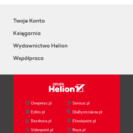
Twoje Konto
Księgarnia
Wydawnictwo Helion
Współpraca
Onepress.pl
Sensus.pl
Editio.pl
DlaBystrzakow.pl
Bezdroza.pl
Ebookpoint.pl
Videopoint.pl
Beya.pl