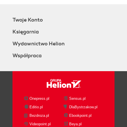
Twoje Konto
Księgarnia
Wydawnictwo Helion
Współpraca
Onepress.pl
Sensus.pl
Editio.pl
DlaBystrzakow.pl
Bezdroza.pl
Ebookpoint.pl
Videopoint.pl
Beya.pl