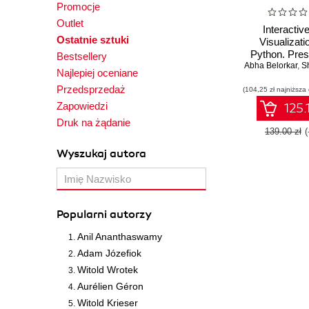
Promocje
Outlet
Interactiv
Ostatnie sztuki
Visualizati
Python. Pres
Bestsellery
Abha Belorkar
data as an eff
,
Shar
Najlepiej oceniane
compelling 
Przedsprzedaż
(104,25 zł najniższa
Second Ed
Zapowiedzi
125.
Druk na żądanie
139.00 zł
Wyszukaj autora
Popularni autorzy
Anil Ananthaswamy
Adam Józefiok
Witold Wrotek
Aurélien Géron
Witold Krieser