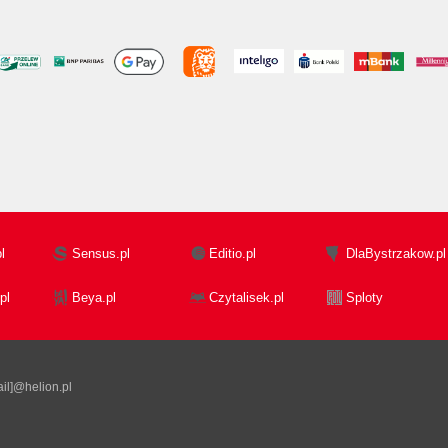
l
Sensus.pl
Editio.pl
DlaBystrzakow.pl
pl
Beya.pl
Czytalisek.pl
Sploty
il]@helion.pl