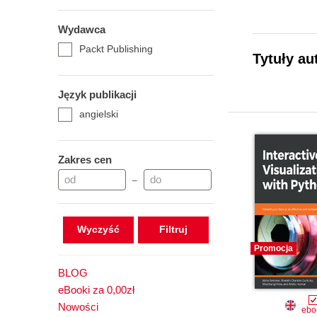
Wydawca
Packt Publishing
Tytuły au
Język publikacji
angielski
Zakres cen
–
Wyczyść
Promocja
BLOG
eBooki za 0,00zł
Nowości
ebo