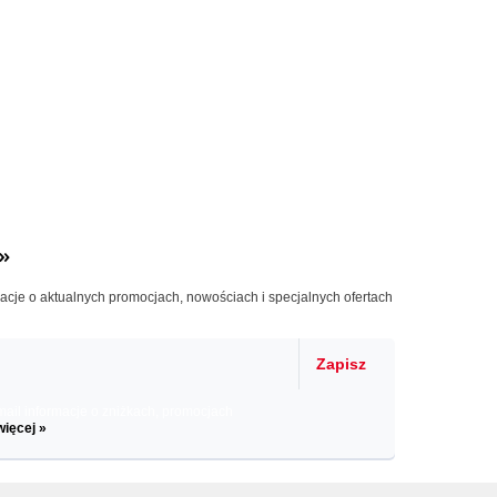
»
macje o aktualnych promocjach, nowościach i specjalnych ofertach
Zapisz
il informacje o zniżkach, promocjach
więcej »