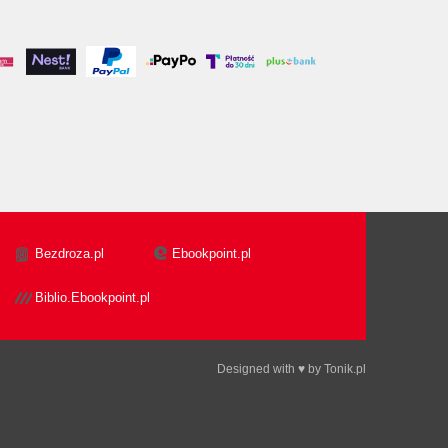
Bezdroza.pl
Ebookpoint.pl
Biblio.Ebookpoint.pl
Designed with ♥ by
Tonik.pl