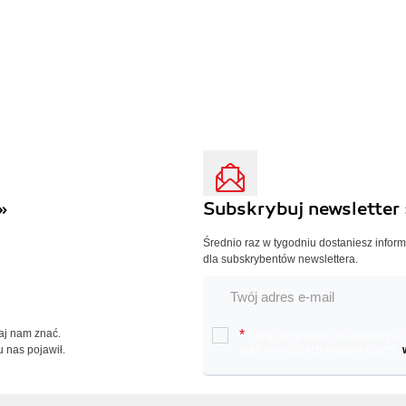
»
Subskrybuj newsletter 
Średnio raz w tygodniu dostaniesz infor
dla subskrybentów newslettera.
Daj nam znać.
*
Chcę otrzymywać na podany e-ma
u nas pojawił.
oraz nowościach wydawniczych.