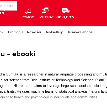
 zł
POMOC
LIVE CHAT
OD O,OOZŁ
oki
Promocje
Nowości
Bestsellery
Darmowe ebooki
u - ebooki
ra Guntuku is a researcher in natural language processing and mult
puter science from Birla Institute of Technology and Science, Pilani,
ingapore. His research aims to leverage large-scale social media ima
cal traits. He uses machine learning, statistical analysis, natural l
taining to health and psychology in individuals and communities.