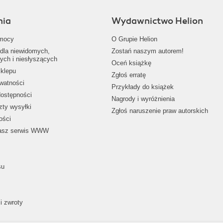
nia
Wydawnictwo Helion
mocy
O Grupie Helion
dla niewidomych,
Zostań naszym autorem!
ych i niesłyszących
Oceń książkę
klepu
Zgłoś erratę
ywatności
Przykłady do książek
dostępności
Nagrody i wyróżnienia
zty wysyłki
Zgłoś naruszenie praw autorskich
ości
nasz serwis WWW
su
i zwroty