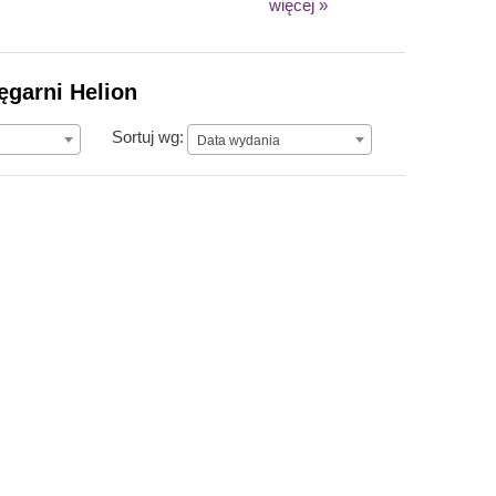
więcej »
ęgarni Helion
Data wydania
Sortuj wg:
Data wydania