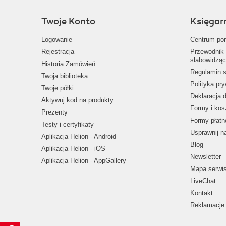
Twoje Konto
Księgar
Logowanie
Centrum po
Rejestracja
Przewodnik 
słabowidząc
Historia Zamówień
Regulamin s
Twoja biblioteka
Polityka pr
Twoje półki
Deklaracja 
Aktywuj kod na produkty
Formy i kos
Prezenty
Formy płatn
Testy i certyfikaty
Usprawnij 
Aplikacja Helion - Android
Blog
Aplikacja Helion - iOS
Newsletter
Aplikacja Helion - AppGallery
Mapa serwi
LiveChat
Kontakt
Reklamacje 