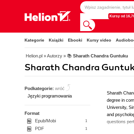
Kursy od 16,70
Kategorie
Książki
Ebooki
Kursy video
Audiobo
Helion.pl
» Autorzy
» 📚
Sharath Chandra Guntuku
Sharath Chandra Guntuk
Podkategorie:
wróć
Sharath Chand
Języki programowania
degree in com
University, S
Format
and psychologi
Epub/Mobi
1
questions per
PDF
1