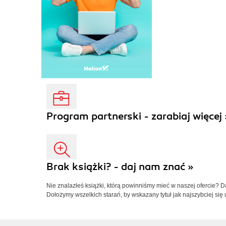
Program partnerski - zarabiaj więcej 
Brak książki? - daj nam znać »
Nie znalazłeś książki, którą powinniśmy mieć w naszej ofercie? 
Dołożymy wszelkich starań, by wskazany tytuł jak najszybciej się 