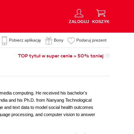
ZALOGUJ
KOSZYK
Pobierz aplikację
Bony
Podaruj prezent
TOP tytuł w super cenie » 50% taniej
imedia computing. He received his bachelor's
 India and his Ph.D. from Nanyang Technological
ge and text data to model social health outcomes
anguage processing, and computer vision to answer