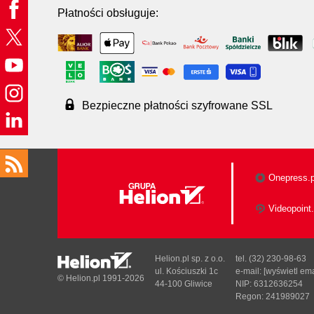
Płatności obsługuje:
Bezpieczne płatności szyfrowane SSL
Onepress.p
Videopoint.
Helion.pl sp. z o.o.
tel. (32) 230-98-63
ul. Kościuszki 1c
e-mail:
[wyświetl ema
© Helion.pl 1991-2026
44-100 Gliwice
NIP: 6312636254
Regon: 241989027