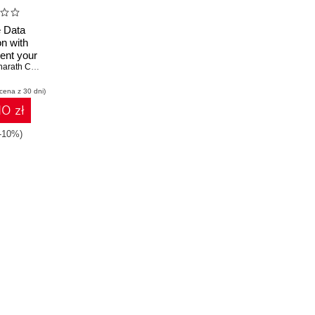
e Data
on with
ent your
ective and
ath Chandra Guntuku
,
Shubhangi Hora
,
Anshu Kumar
story -
 cena z 30 dni)
ition
10 zł
(-10%)