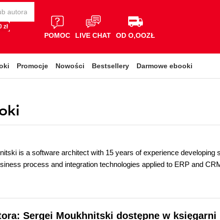
 zł
POMOC
LIVE CHAT
OD O,OOZŁ
oki
Promocje
Nowości
Bestsellery
Darmowe ebooki
oki
itski is a software architect with 15 years of experience developing 
business process and integration technologies applied to ERP and 
tora: Sergei Moukhnitski dostępne w księgarni