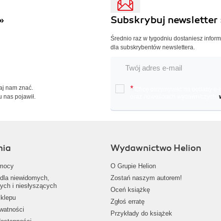
»
Subskrybuj newsletter 
Średnio raz w tygodniu dostaniesz infor
dla subskrybentów newslettera.
Daj nam znać.
*
Chcę otrzymywać na podany e-ma
u nas pojawił.
oraz nowościach wydawniczych.
nia
Wydawnictwo Helion
mocy
O Grupie Helion
dla niewidomych,
Zostań naszym autorem!
ych i niesłyszących
Oceń książkę
klepu
Zgłoś erratę
ywatności
Przykłady do książek