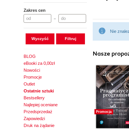
Zakres cen
–
Nie znale
Wyczyść
Nasze propoz
BLOG
eBooki za 0,00zł
Nowości
Promocje
Outlet
Ostatnie sztuki
Bestsellery
Najlepiej oceniane
Przedsprzedaż
Promocja
Zapowiedzi
Druk na żądanie