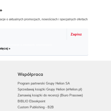
»
macje o aktualnych promocjach, nowościach i specjalnych ofertach
Zapisz
il informacje o zniżkach, promocjach
więcej »
Współpraca
Program partnerski Grupy Helion SA
Sprzedawaj książki Grupy Helion (eHelion.pl)
Zamawiaj książki do recenzji (Biuro Prasowe)
BIBLIO Ebookpoint
Custom Publishing - B2B