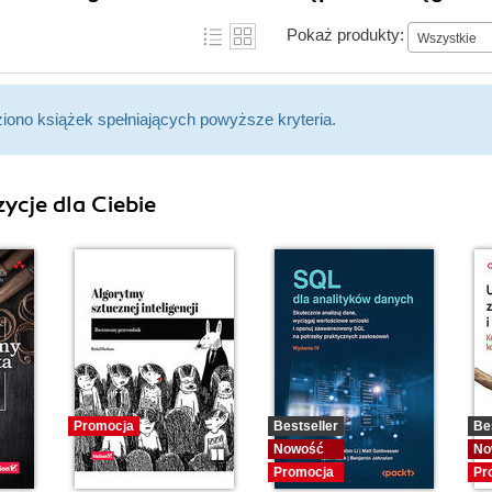
Pokaż produkty:
Wszystkie
ziono książek spełniających powyższe kryteria.
ycje dla Ciebie
Promocja
Bestseller
Be
Nowość
No
Promocja
Pr