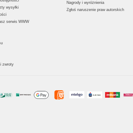
dostępności
Nagrody i wyróżnienia
zty wysyłki
Zgłoś naruszenie praw autorskich
ości
nasz serwis WWW
su
i zwroty