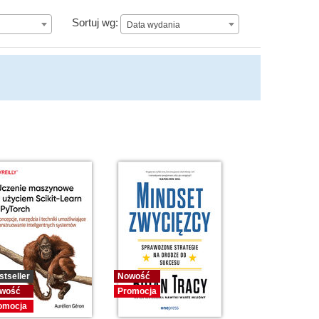
Data wydania
Sortuj wg:
Data wydania
stseller
Nowość
wość
Promocja
omocja