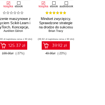
książka
ebook
książka
ebook
audiobook
zenie maszynowe z
Mindset zwycięzcy.
yciem Scikit-Learn i
Sprawdzone strategie
yTorch. Koncepcje,
na drodze do sukcesu
arzędzia i techniki
,
Upom Malik
Aurélien Géron
,
Benjamin Johnston
Brian Tracy
umożliwiające
30 zł najniższa cena z 30 dni)
konstruowanie
(39,92 zł najniższa cena z 30 dni)
inteligentnych
125.37 zł
39.92 zł
systemów
199.00zł
(-37%)
49.90zł
(-20%)