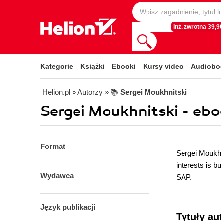
Inż. zwrotna 39,90
Kategorie
Książki
Ebooki
Kursy video
Audiobo
Helion.pl
» Autorzy
» 📚
Sergei Moukhnitski
Sergei Moukhnitski - ebo
Format
Sergei Moukhn
interests is 
Wydawca
SAP.
Język publikacji
Tytuły au