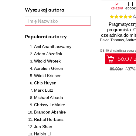
książka
ebook
Wyszukaj autora
Pragmatyczn
programista. 
czeladnika do mis
Popularni autorzy
David Thomas
Wydanie II
,
Andre
Anil Ananthaswamy
(53,40 zł najniższa cena z
Adam Józefiok
56.07 z
Witold Wrotek
Aurélien Géron
89.00zł
(-37%
Witold Krieser
Chip Huyen
Mark Lutz
Michael Albada
Chrissy LeMaire
Brandon Abshire
Rishal Hurbans
Jun Shan
Haibin Li