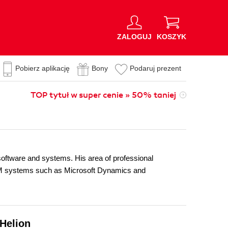
ZALOGUJ
KOSZYK
Pobierz aplikację
Bony
Podaruj prezent
TOP tytuł w super cenie » 50% taniej
software and systems. His area of professional
CRM systems such as Microsoft Dynamics and
 Helion