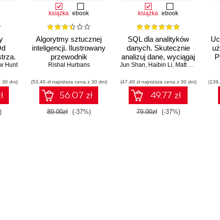
książka
ebook
książka
ebook
y
Algorytmy sztucznej
SQL dla analityków
Uc
Od
inteligencji. Ilustrowany
danych. Skutecznie
uż
trza.
przewodnik
analizuj dane, wyciągaj
P
w Hunt
Rishal Hurbans
Jun Shan
wartościowe wnioski i
,
Haibin Li
,
Matt Goldwasser
n
opanuj zaawansowany
 30 dni)
(53,40 zł najniższa cena z 30 dni)
(47,40 zł najniższa cena z 30 dni)
SQL na potrzeby
(139,
praktycznych
ł
56.07 zł
49.77 zł
zastosowań. Wydanie
IV
)
89.00zł
(-37%)
79.00zł
(-37%)