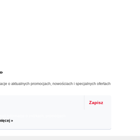
»
macje o aktualnych promocjach, nowościach i specjalnych ofertach
Zapisz
il informacje o zniżkach, promocjach
więcej »