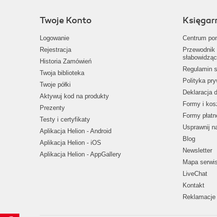
Twoje Konto
Księgar
Logowanie
Centrum po
Rejestracja
Przewodnik 
słabowidząc
Historia Zamówień
Regulamin s
Twoja biblioteka
Polityka pr
Twoje półki
Deklaracja 
Aktywuj kod na produkty
Formy i kos
Prezenty
Formy płatn
Testy i certyfikaty
Usprawnij 
Aplikacja Helion - Android
Blog
Aplikacja Helion - iOS
Newsletter
Aplikacja Helion - AppGallery
Mapa serwi
LiveChat
Kontakt
Reklamacje 