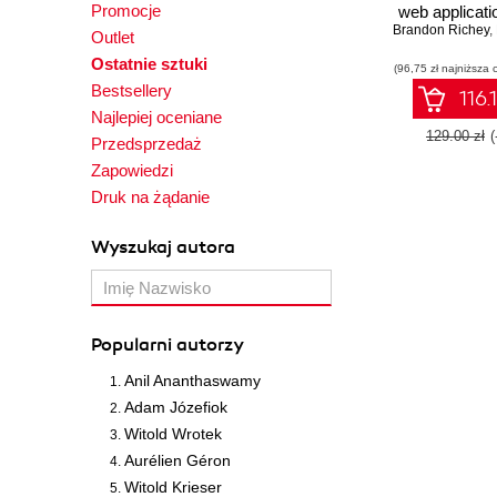
Promocje
web applicati
Brandon Richey
practical t
,
Outlet
examples fr
Ostatnie sztuki
(96,75 zł najniższa 
use ca
Bestsellery
116.
Najlepiej oceniane
129.00 zł
Przedsprzedaż
Zapowiedzi
Druk na żądanie
Wyszukaj autora
Popularni autorzy
Anil Ananthaswamy
Adam Józefiok
Witold Wrotek
Aurélien Géron
Witold Krieser