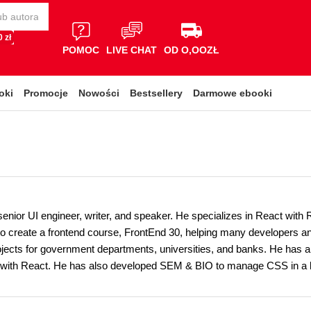
 zł
POMOC
LIVE CHAT
OD O,OOZŁ
oki
Promocje
Nowości
Bestsellery
Darmowe ebooki
senior UI engineer, writer, and speaker. He specializes in React wit
to create a frontend course, FrontEnd 30, helping many developers and
ects for government departments, universities, and banks. He has al
 with React. He has also developed SEM & BIO to manage CSS in a b