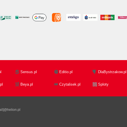
l
Sensus.pl
Editio.pl
DlaBystrzakow.pl
pl
Beya.pl
Czytalisek.pl
Sploty
il]@helion.pl