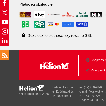
Płatności obsługuje:
Bezpieczne płatności szyfrowane SSL
Onepress.p
Videopoint.
Helion.pl sp. z o.o.
tel. (32) 230-98-63
ul. Kościuszki 1c
e-mail:
[wyświetl ema
© Helion.pl 1991-2026
44-100 Gliwice
NIP: 6312636254
Regon: 241989027