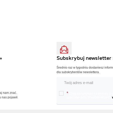
»
Subskrybuj newsletter 
Średnio raz w tygodniu dostaniesz infor
dla subskrybentów newslettera.
Daj nam znać.
*
Chcę otrzymywać na podany e-ma
u nas pojawił.
oraz nowościach wydawniczych.