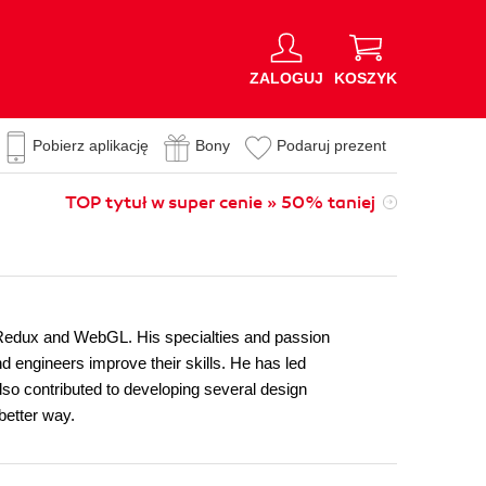
ZALOGUJ
KOSZYK
Pobierz aplikację
Bony
Podaruj prezent
TOP tytuł w super cenie » 50% taniej
h Redux and WebGL. His specialties and passion
 engineers improve their skills. He has led
so contributed to developing several design
etter way.