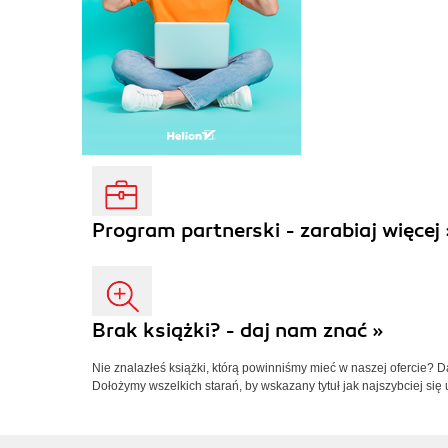
Program partnerski - zarabiaj więcej 
Brak książki? - daj nam znać »
Nie znalazłeś książki, którą powinniśmy mieć w naszej ofercie? 
Dołożymy wszelkich starań, by wskazany tytuł jak najszybciej się 