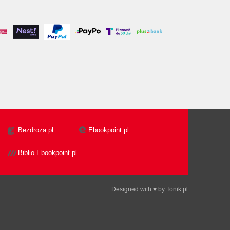
Bezdroza.pl
Ebookpoint.pl
Biblio.Ebookpoint.pl
Designed with ♥ by
Tonik.pl