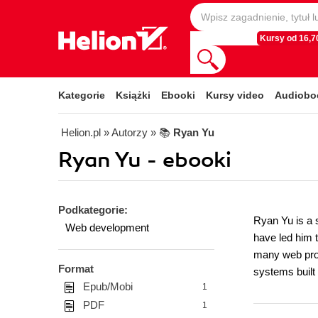
Kursy od 16,70
Kategorie
Książki
Ebooki
Kursy video
Audiobo
Helion.pl
» Autorzy
» 📚
Ryan Yu
Ryan Yu - ebooki
Podkategorie:
Ryan Yu is a 
Web development
have led him 
many web proj
Format
systems built
Epub/Mobi
1
PDF
1