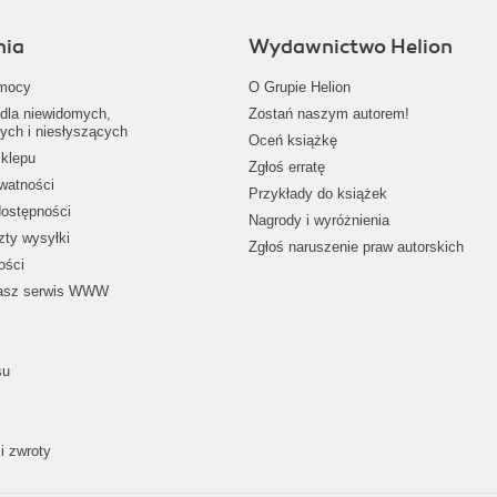
nia
Wydawnictwo Helion
mocy
O Grupie Helion
dla niewidomych,
Zostań naszym autorem!
ych i niesłyszących
Oceń książkę
klepu
Zgłoś erratę
ywatności
Przykłady do książek
dostępności
Nagrody i wyróżnienia
zty wysyłki
Zgłoś naruszenie praw autorskich
ości
nasz serwis WWW
su
i zwroty