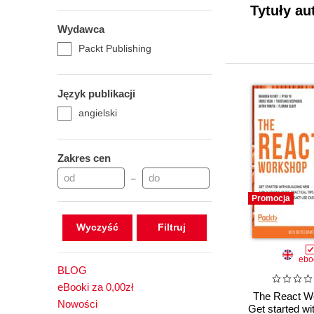
Tytuły au
Wydawca
Packt Publishing
Język publikacji
angielski
Zakres cen
–
Promocja
Wyczyść
ebo
BLOG
eBooki za 0,00zł
The React W
Nowości
Get started wit