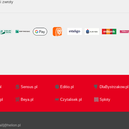
i zwroty
l
Sensus.pl
Editio.pl
DlaBystrzakow.pl
pl
Beya.pl
Czytalisek.pl
Sploty
il]@helion.pl