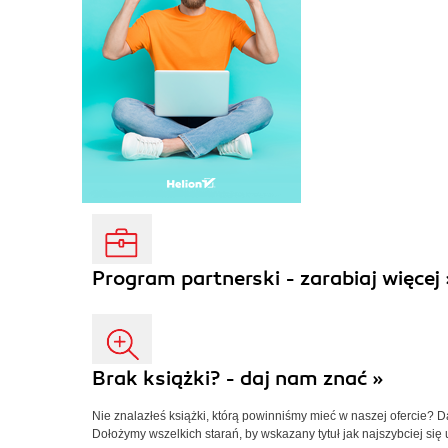
Program partnerski - zarabiaj więcej 
Brak książki? - daj nam znać »
Nie znalazłeś książki, którą powinniśmy mieć w naszej ofercie? 
Dołożymy wszelkich starań, by wskazany tytuł jak najszybciej się 