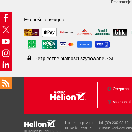
Reklamacje 
Płatności obsługuje:
Bezpieczne płatności szyfrowane SSL
Onepress.p
Videopoint.
Helion.pl sp. z o.o.
tel. (32) 230-98-63
ul. Kościuszki 1c
e-mail:
[wyświetl ema
© Helion.pl 1991-2026