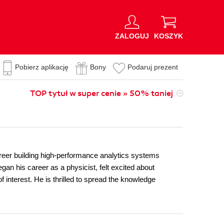
ZALOGUJ
KOSZYK
Pobierz aplikację
Bony
Podaruj prezent
TOP tytuł w super cenie » 50% taniej
areer building high-performance analytics systems
gan his career as a physicist, felt excited about
f interest. He is thrilled to spread the knowledge