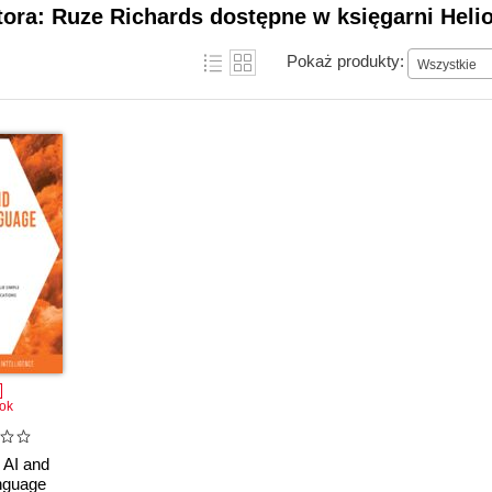
tora: Ruze Richards dostępne w księgarni Heli
Pokaż produkty:
Wszystkie
ok
 AI and
nguage