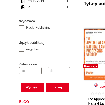
Epub/Mobi
1
Tytuły au
PDF
1
Wydawca
Packt Publishing
Język publikacji
angielski
Zakres cen
Promocja
–
ebo
Wyczyść
The Applied
BLOG
Natural La