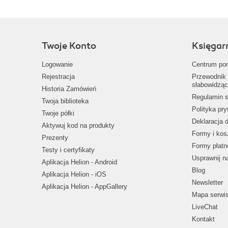
Twoje Konto
Księgar
Logowanie
Centrum po
Rejestracja
Przewodnik 
słabowidząc
Historia Zamówień
Regulamin s
Twoja biblioteka
Polityka pr
Twoje półki
Deklaracja 
Aktywuj kod na produkty
Formy i kos
Prezenty
Formy płatn
Testy i certyfikaty
Usprawnij 
Aplikacja Helion - Android
Blog
Aplikacja Helion - iOS
Newsletter
Aplikacja Helion - AppGallery
Mapa serwi
LiveChat
Kontakt