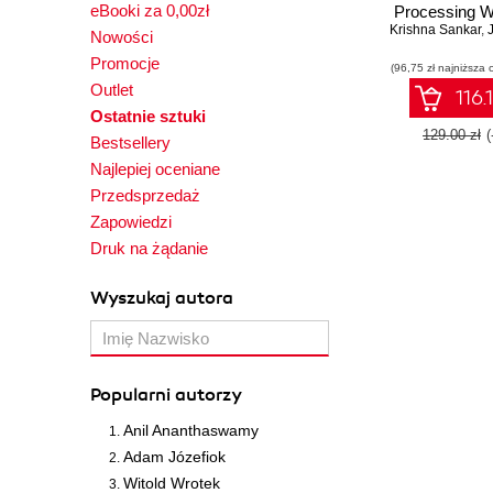
eBooki za 0,00zł
Processing W
Krishna Sankar
Explore pract
,
J
Nowości
to transfo
Promocje
(96,75 zł najniższa 
simple proje
Outlet
powerful int
116.
applicat
Ostatnie sztuki
129.00 zł
Bestsellery
Najlepiej oceniane
Przedsprzedaż
Zapowiedzi
Druk na żądanie
Wyszukaj autora
Popularni autorzy
Anil Ananthaswamy
Adam Józefiok
Witold Wrotek