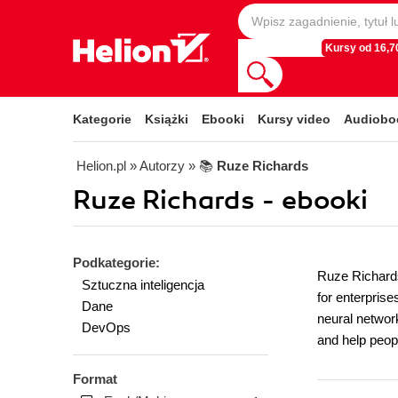
Kursy od 16,70
Kategorie
Książki
Ebooki
Kursy video
Audiobo
Helion.pl
» Autorzy
» 📚
Ruze Richards
Ruze Richards - ebooki
Podkategorie:
Ruze Richards
Sztuczna inteligencja
for enterprise
Dane
neural network
DevOps
and help peopl
Format