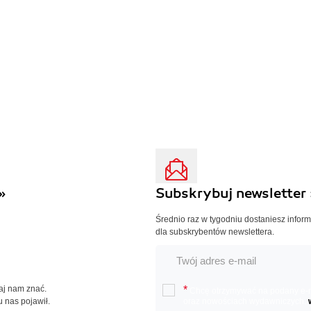
»
Subskrybuj newsletter 
Średnio raz w tygodniu dostaniesz infor
dla subskrybentów newslettera.
Daj nam znać.
*
Chcę otrzymywać na podany e-ma
u nas pojawił.
oraz nowościach wydawniczych.