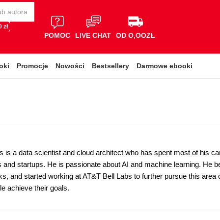
 zł
POMOC
LIVE CHAT
OD O,OOZŁ
oki
Promocje
Nowości
Bestsellery
Darmowe ebooki
 is a data scientist and cloud architect who has spent most of his c
s and startups. He is passionate about AI and machine learning. He be
s, and started working at AT&T Bell Labs to further pursue this area o
e achieve their goals.