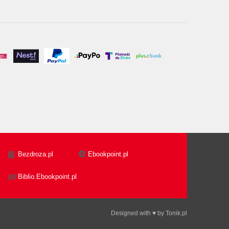
Bezdroza.pl
Ebookpoint.pl
Biblio.Ebookpoint.pl
Designed with ♥ by
Tonik.pl