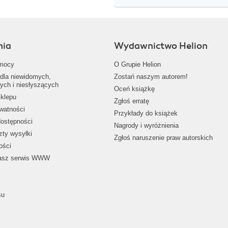
nia
Wydawnictwo Helion
mocy
O Grupie Helion
dla niewidomych,
Zostań naszym autorem!
ych i niesłyszących
Oceń książkę
klepu
Zgłoś erratę
ywatności
Przykłady do książek
dostępności
Nagrody i wyróżnienia
zty wysyłki
Zgłoś naruszenie praw autorskich
ości
nasz serwis WWW
su