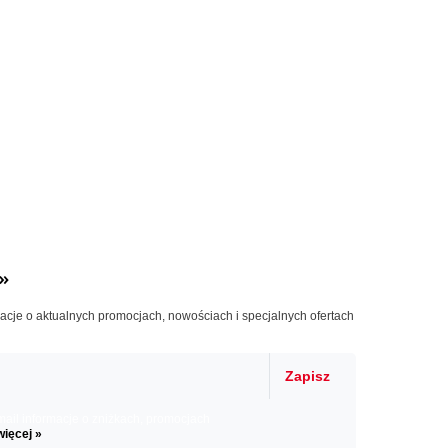
»
macje o aktualnych promocjach, nowościach i specjalnych ofertach
Zapisz
il informacje o zniżkach, promocjach
więcej »