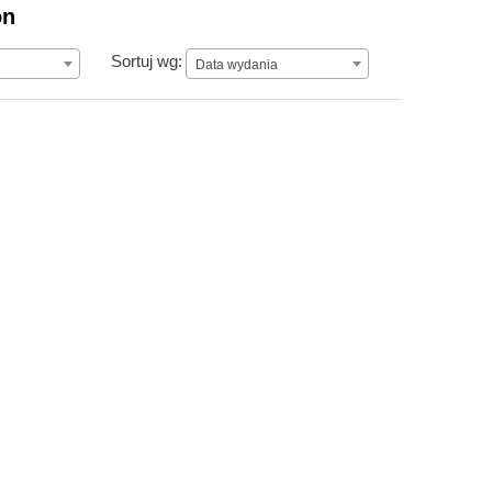
on
Data wydania
Sortuj wg:
Data wydania