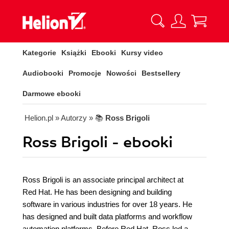
Kategorie
Książki
Ebooki
Kursy video
Audiobooki
Promocje
Nowości
Bestsellery
Darmowe ebooki
Helion.pl
» Autorzy
» 📚
Ross Brigoli
Ross Brigoli - ebooki
Ross Brigoli is an associate principal architect at
Red Hat. He has been designing and building
software in various industries for over 18 years. He
has designed and built data platforms and workflow
automation platforms. Before Red Hat, Ross led a