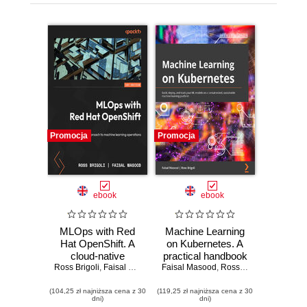
Promocja
Promocja
ebook
ebook
MLOps with Red
Machine Learning
Hat OpenShift. A
on Kubernetes. A
cloud-native
practical handbook
Ross Brigoli
approach to
,
Faisal Masood
Faisal Masood
for building and
,
Ross Brigoli
machine learning
using a complete
(104,25 zł najniższa cena z 30
operations
(119,25 zł najniższa cena z 30
open source
dni)
dni)
machine learning