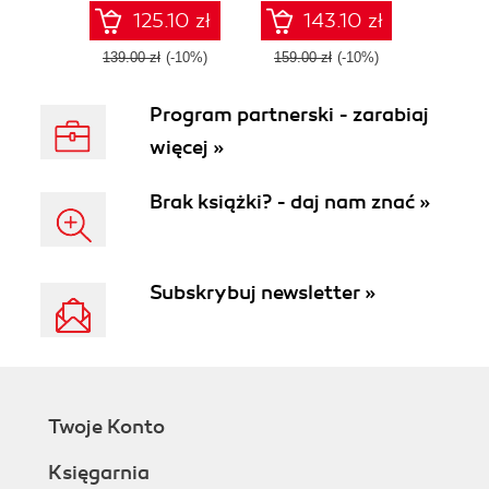
platform on
125.10 zł
143.10 zł
Kubernetes
139.00 zł
(-10%)
159.00 zł
(-10%)
Program partnerski - zarabiaj
więcej »
Brak książki? - daj nam znać »
Subskrybuj newsletter »
Twoje Konto
Księgarnia