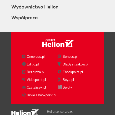
Wydawnictwo Helion
Współpraca
Onepress.pl
Sensus.pl
Editio.pl
DlaBystrzakow.pl
Bezdroza.pl
Ebookpoint.pl
Videopoint.pl
Beya.pl
Czytalisek.pl
Sploty
Biblio.Ebookpoint.pl
Helion.pl sp. z o.o.