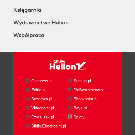
Księgarnia
Wydawnictwo Helion
Współpraca
Onepress.pl
Sensus.pl
Editio.pl
DlaBystrzakow.pl
Bezdroza.pl
Ebookpoint.pl
Videopoint.pl
Beya.pl
Czytalisek.pl
Sploty
Biblio.Ebookpoint.pl