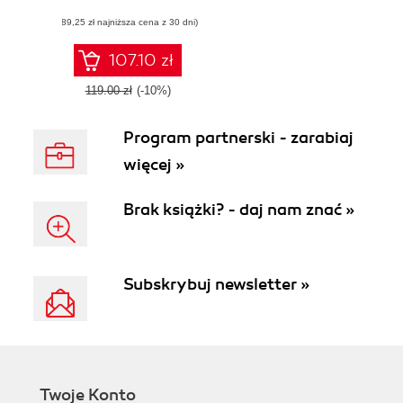
for improving your
(89,25 zł najniższa cena z 30 dni)
business
107.10 zł
119.00 zł
(-10%)
Program partnerski - zarabiaj
więcej »
Brak książki? - daj nam znać »
Subskrybuj newsletter »
Twoje Konto