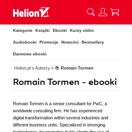
Kategorie
Książki
Ebooki
Kursy video
Audiobooki
Promocje
Nowości
Bestsellery
Darmowe ebooki
Helion.pl
» Autorzy
» 📚
Romain Tormen
Romain Tormen - ebooki
Romain Tormen is a senior consultant for PwC, a
worldwide consulting firm. He has experienced
digital transformation within several industries and
different business units. Specialized in emerging
technologies, he promotes to his clients the use of