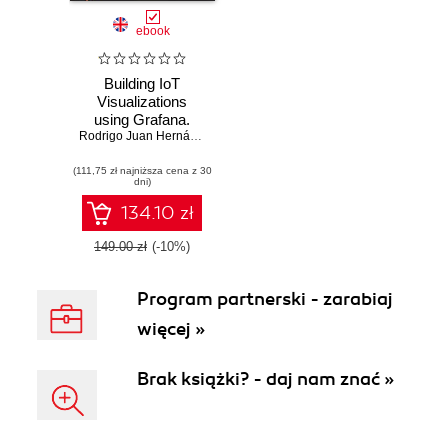
ebook
Building IoT
Visualizations
using Grafana.
Power up your IoT
Rodrigo Juan Hernández
projects and
(111,75 zł najniższa cena z 30
monitor with
dni)
Prometheus,
LibreNMS, and
134.10 zł
Elasticsearch
149.00 zł
(-10%)
Program partnerski - zarabiaj
więcej »
Brak książki? - daj nam znać »