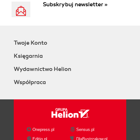
Subskrybuj newsletter »
Twoje Konto
Księgarnia
Wydawnictwo Helion
Współpraca
Onepress.pl
Sensus.pl
Editio.pl
DlaBystrzakow.pl