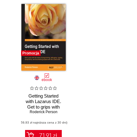
Promocja
ebook
Getting Started
with Lazarus IDE.
Get to grips with
Roderick Person
the basics of
programming,
(59,93 zł najniższa cena z 30 dni)
debugging,
creating, and
documenting
71.91 zł