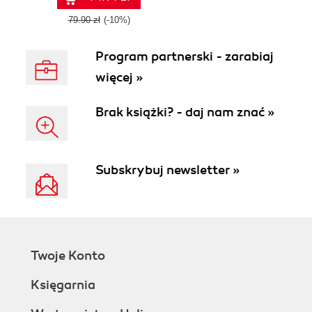
projects with the
Lazarus IDE
79.90 zł
(-10%)
Program partnerski - zarabiaj
więcej »
Brak książki? - daj nam znać »
Subskrybuj newsletter »
Twoje Konto
Księgarnia