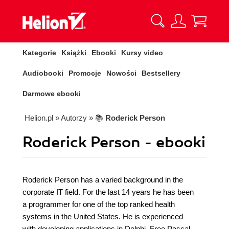
Kategorie
Książki
Ebooki
Kursy video
Audiobooki
Promocje
Nowości
Bestsellery
Darmowe ebooki
Helion.pl
» Autorzy
» 📚
Roderick Person
Roderick Person - ebooki
Roderick Person has a varied background in the
corporate IT field. For the last 14 years he has been
a programmer for one of the top ranked health
systems in the United States. He is experienced
with developing applications in Delphi, Free Pascal,