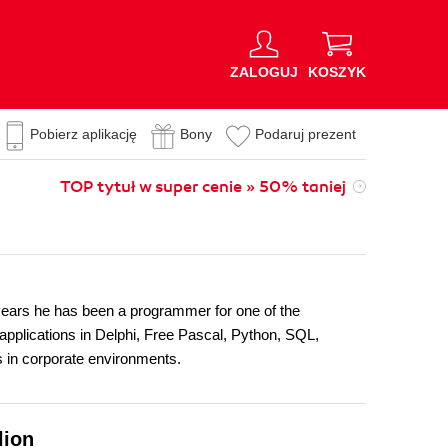
ZALOGUJ
KOSZYK
Pobierz aplikację
Bony
Podaruj prezent
TOP tytuł w super cenie » 50% taniej
 years he has been a programmer for one of the
applications in Delphi, Free Pascal, Python, SQL,
s in corporate environments.
lion