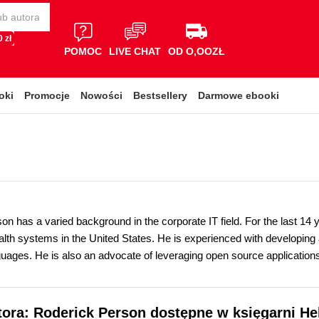
 zł
POMOC
LIVE CHAT
OD O,OOZŁ
oki
Promocje
Nowości
Bestsellery
Darmowe ebooki
on has a varied background in the corporate IT field. For the last 14
alth systems in the United States. He is experienced with developing 
guages. He is also an advocate of leveraging open source application
tora: Roderick Person dostępne w księgarni He