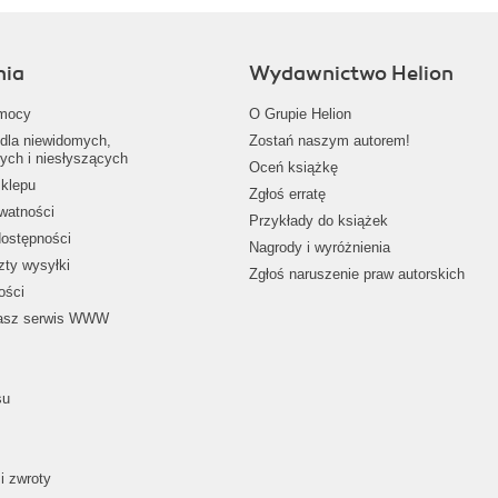
nia
Wydawnictwo Helion
mocy
O Grupie Helion
dla niewidomych,
Zostań naszym autorem!
ych i niesłyszących
Oceń książkę
klepu
Zgłoś erratę
ywatności
Przykłady do książek
dostępności
Nagrody i wyróżnienia
zty wysyłki
Zgłoś naruszenie praw autorskich
ości
nasz serwis WWW
su
i zwroty