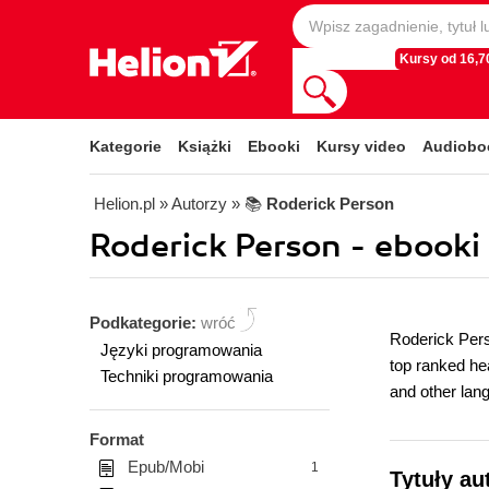
Kursy od 16,70
Kategorie
Książki
Ebooki
Kursy video
Audiobo
Helion.pl
» Autorzy
» 📚
Roderick Person
Roderick Person - ebooki
Podkategorie:
wróć
Roderick Pers
Języki programowania
top ranked he
Techniki programowania
and other lan
Format
Epub/Mobi
1
Tytuły au