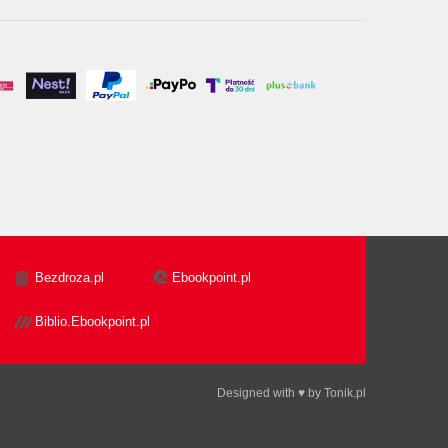
Bezdroza.pl
Ebookpoint.pl
Biblio.Ebookpoint.pl
Designed with ♥ by
Tonik.pl