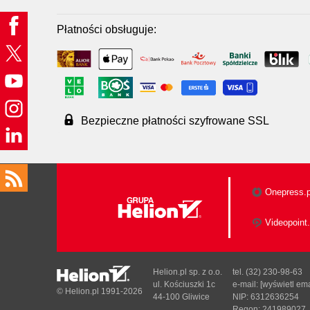
Płatności obsługuje:
Bezpieczne płatności szyfrowane SSL
Onepress.p
Videopoint.
Helion.pl sp. z o.o.
tel. (32) 230-98-63
ul. Kościuszki 1c
e-mail:
[wyświetl ema
© Helion.pl 1991-2026
44-100 Gliwice
NIP: 6312636254
Regon: 241989027