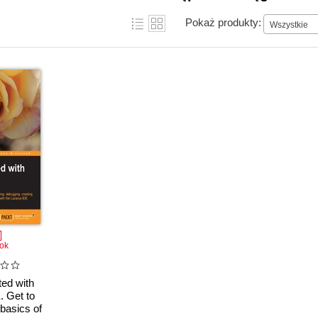
Pokaż produkty:
Wszystkie
ok
ted with
. Get to
 basics of