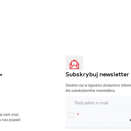
»
Subskrybuj newsletter 
Średnio raz w tygodniu dostaniesz infor
dla subskrybentów newslettera.
Daj nam znać.
*
Chcę otrzymywać na podany e-ma
u nas pojawił.
oraz nowościach wydawniczych.