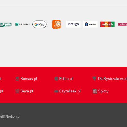
l
Sensus.pl
Editio.pl
DlaBystrzakow.pl
pl
Beya.pl
Czytalisek.pl
Sploty
il]@helion.pl