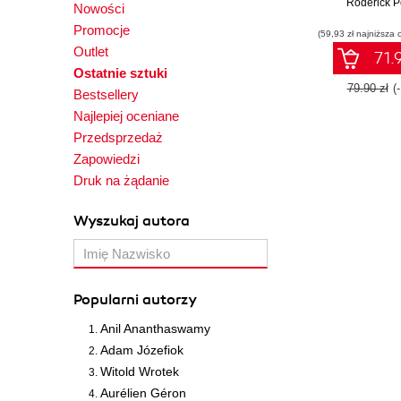
programm
Roderick P
Nowości
debugging, c
Promocje
(59,93 zł najniższa 
and docum
Outlet
projects wi
71.9
Lazarus
Ostatnie sztuki
79.90 zł
(
Bestsellery
Najlepiej oceniane
Przedsprzedaż
Zapowiedzi
Druk na żądanie
Wyszukaj autora
Popularni autorzy
Anil Ananthaswamy
Adam Józefiok
Witold Wrotek
Aurélien Géron