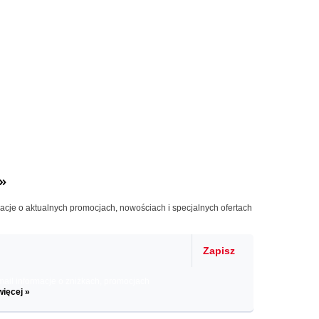
»
macje o aktualnych promocjach, nowościach i specjalnych ofertach
Zapisz
il informacje o zniżkach, promocjach
więcej »