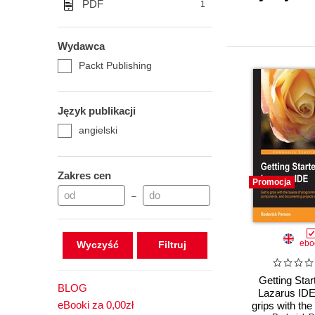
PDF
1
Wydawca
Packt Publishing
Język publikacji
angielski
Zakres cen
Promocja
–
ebo
Wyczyść
Getting Star
BLOG
Lazarus IDE
eBooki za 0,00zł
grips with the