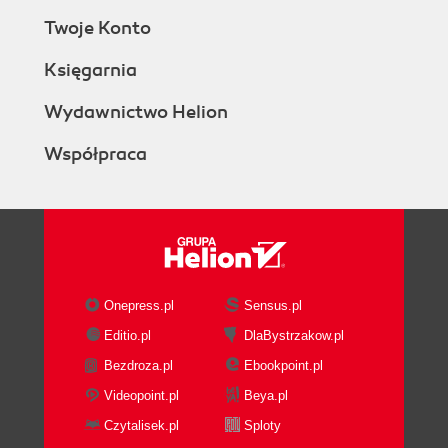
Twoje Konto
Księgarnia
Wydawnictwo Helion
Współpraca
Onepress.pl
Sensus.pl
Editio.pl
DlaBystrzakow.pl
Bezdroza.pl
Ebookpoint.pl
Videopoint.pl
Beya.pl
Czytalisek.pl
Sploty