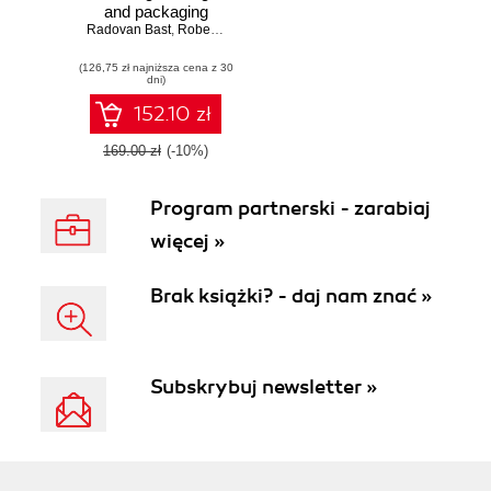
and packaging
Radovan Bast
modular software
,
Roberto Di Remigio
with modern
(126,75 zł najniższa cena z 30
CMake
dni)
152.10 zł
169.00 zł
(-10%)
Program partnerski - zarabiaj
więcej »
Brak książki? - daj nam znać »
Subskrybuj newsletter »