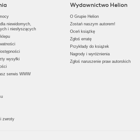
nia
Wydawnictwo Helion
mocy
O Grupie Helion
dla niewidomych,
Zostań naszym autorem!
ych i niesłyszących
Oceń książkę
klepu
Zgłoś erratę
ywatności
Przykłady do książek
dostępności
Nagrody i wyróżnienia
zty wysyłki
Zgłoś naruszenie praw autorskich
ości
nasz serwis WWW
su
i zwroty