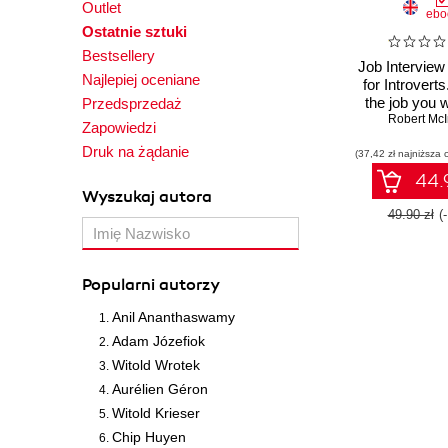
Outlet
ebo
Ostatnie sztuki
Bestsellery
Job Intervie
Najlepiej oceniane
for Introvert
the job you 
Przedsprzedaż
Robert McI
deser
Zapowiedzi
Druk na żądanie
(37,42 zł najniższa 
44.9
Wyszukaj autora
49.90 zł
(
Popularni autorzy
Anil Ananthaswamy
Adam Józefiok
Witold Wrotek
Aurélien Géron
Witold Krieser
Chip Huyen