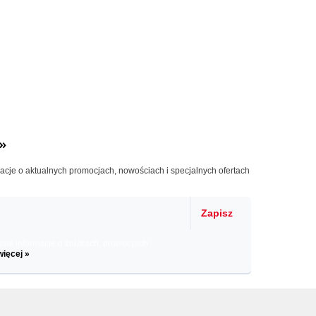
»
macje o aktualnych promocjach, nowościach i specjalnych ofertach
Zapisz
il informacje o zniżkach, promocjach
więcej »