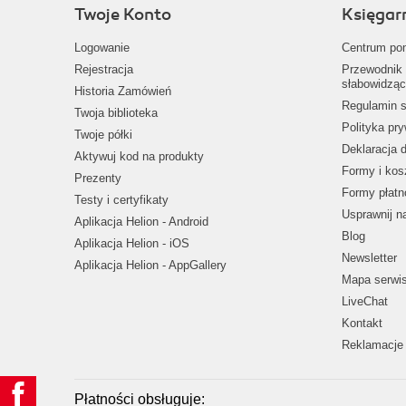
Twoje Konto
Księgar
Logowanie
Centrum po
Rejestracja
Przewodnik 
słabowidząc
Historia Zamówień
Regulamin s
Twoja biblioteka
Polityka pr
Twoje półki
Deklaracja 
Aktywuj kod na produkty
Formy i kos
Prezenty
Formy płatn
Testy i certyfikaty
Usprawnij 
Aplikacja Helion - Android
Blog
Aplikacja Helion - iOS
Newsletter
Aplikacja Helion - AppGallery
Mapa serwi
LiveChat
Kontakt
Reklamacje 
Płatności obsługuje: