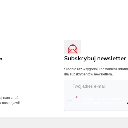
»
Subskrybuj newsletter 
Średnio raz w tygodniu dostaniesz infor
dla subskrybentów newslettera.
Daj nam znać.
*
Chcę otrzymywać na podany e-ma
u nas pojawił.
oraz nowościach wydawniczych.