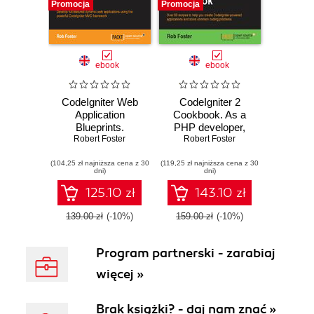
Promocja
Promocja
ebook
ebook
CodeIgniter Web
CodeIgniter 2
Application
Cookbook. As a
Blueprints.
PHP developer,
Develop full-
Robert Foster
you may have
Robert Foster
featured dynamic
wondered how
(104,25 zł najniższa cena z 30
web applications
(119,25 zł najniższa cena z 30
much difference
dni)
dni)
using the powerful
the Codeigniter
CodeIgniter MVC
framework might
125.10 zł
143.10 zł
framework
make when
creating web
139.00 zł
(-10%)
159.00 zł
(-10%)
applications. Now
you can find out
Program partnerski - zarabiaj
with a host of
customizable
więcej »
recipes ready to
insert into your
own work
Brak książki? - daj nam znać »