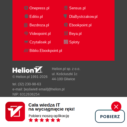
Onepress.pl
Sensus.pl
Editio.pl
DlaBystrzakow.pl
Bezdroza.pl
Ebookpoint.pl
Videopoint.pl
Beya.pl
Czytalisek.pl
Sploty
Biblio.Ebookpoint.pl
Helion.pl sp. z o.o.
ul. Kościuszki 1c
© Helion.pl 1991-2026
44-100 Gliwice
tel. (32) 230-98-63
e-mail:
[wyświetl email]@helion.pl
NIP: 6312636254
Regon: 241989027
Designed with ♥ by
Tonik.pl
Pełna wersja strony »