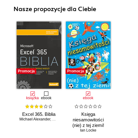
Nasze propozycje dla Ciebie
Promocja
Promocja
książka
ebook
ebook
Excel 365. Biblia
Księga
Michael Alexander
,
Dick Kusleika
niesamowitości
(nie) z tej ziemi!
Księga faktów
Ian Locke
prawdziwych, choć