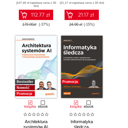
(107,40 zł najniższa cena z 30
(21,17 zł najniższa cena z 30 dni)
niezwykłych
dni)
112.77 zł
21.17 zł
179.00zł
(-37%)
24.90 zł
(-15%)
Bestseller
Promocja
Nowość
Promocja
książka
ebook
książka
ebook
Architektura
Informatyka
systemów AI.
śledcza.