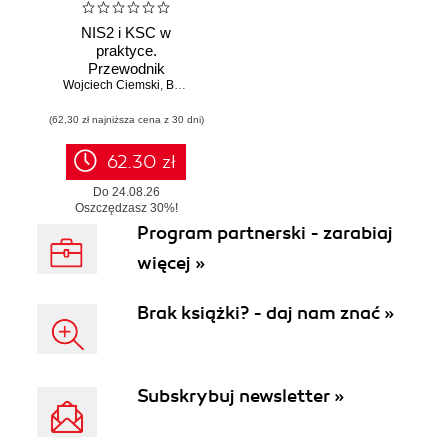
NIS2 i KSC w
praktyce.
Przewodnik
Wojciech Ciemski
wdrożeniowy dla
,
Bartłomiej Wieczorek
organizacji
(62,30 zł najniższa cena z 30 dni)
62.30 zł
Do 24.08.26
Oszczędzasz 30%!
W realizacji od 25.08.26 r.
Program partnerski - zarabiaj
więcej »
Brak książki? - daj nam znać »
Subskrybuj newsletter »