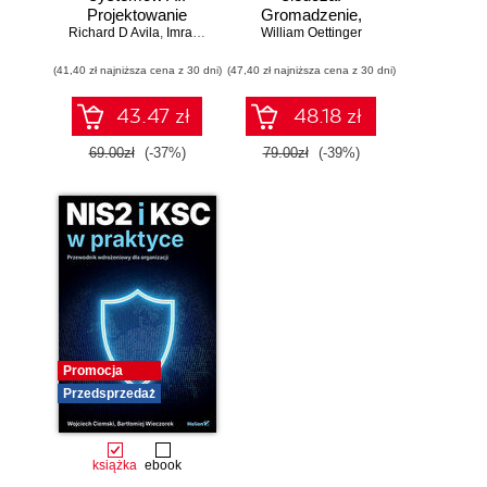
Projektowanie
Gromadzenie,
Richard D Avila
skalowalnego i
,
Imran Ahmad
William Oettinger
analiza i
niezawodnego
zabezpieczanie
(41,40 zł najniższa cena z 30 dni)
oprogramowania
(47,40 zł najniższa cena z 30 dni)
dowodów
elektronicznych dla
początkujących.
43.47 zł
48.18 zł
Wydanie II
69.00zł
(-37%)
79.00zł
(-39%)
Promocja
Przedsprzedaż
książka
ebook