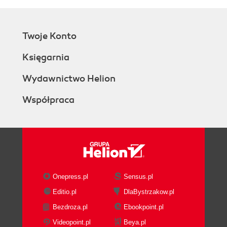
Twoje Konto
Księgarnia
Wydawnictwo Helion
Współpraca
Onepress.pl
Sensus.pl
Editio.pl
DlaBystrzakow.pl
Bezdroza.pl
Ebookpoint.pl
Videopoint.pl
Beya.pl