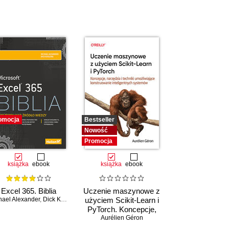
omocja
Bestseller
Nowość
Promocja
książka
ebook
książka
ebook
Excel 365. Biblia
Uczenie maszynowe z
hael Alexander
,
Dick Kusleika
użyciem Scikit-Learn i
PyTorch. Koncepcje,
narzędzia i techniki
Aurélien Géron
umożliwiające