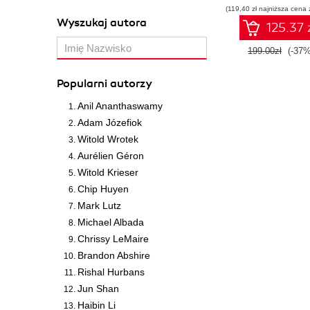
(119,40 zł najniższa cena 
Wyszukaj autora
125.37 
199.00zł
(-37%
Popularni autorzy
Anil Ananthaswamy
Adam Józefiok
Witold Wrotek
Aurélien Géron
Witold Krieser
Chip Huyen
Mark Lutz
Michael Albada
Chrissy LeMaire
Brandon Abshire
Rishal Hurbans
Jun Shan
Haibin Li