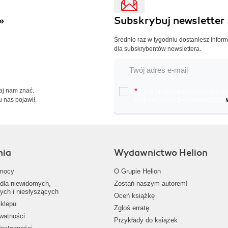
»
Subskrybuj newsletter 
Średnio raz w tygodniu dostaniesz infor
dla subskrybentów newslettera.
Daj nam znać.
*
Chcę otrzymywać na podany e-ma
u nas pojawił.
oraz nowościach wydawniczych.
nia
Wydawnictwo Helion
mocy
O Grupie Helion
dla niewidomych,
Zostań naszym autorem!
ych i niesłyszących
Oceń książkę
klepu
Zgłoś erratę
ywatności
Przykłady do książek