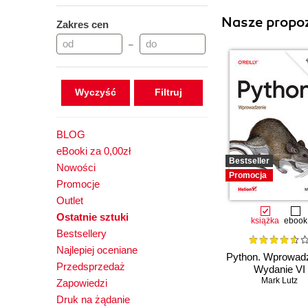
Nasze propoz
Zakres cen
–
Wyczyść
BLOG
eBooki za 0,00zł
Bestseller
Nowości
Promocja
Promocje
Outlet
Ostatnie sztuki
książka
ebook
Bestsellery
Najlepiej oceniane
Python. Wprowadz
Przedsprzedaż
Wydanie VI
Mark Lutz
Zapowiedzi
Druk na żądanie