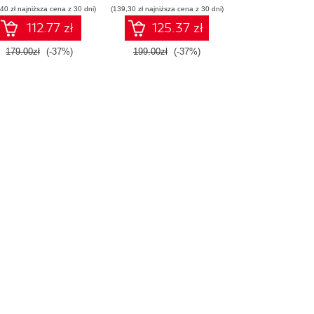
40 zł najniższa cena z 30 dni)
(139,30 zł najniższa cena z 30 dni)
konstruowanie
inteligentnych
112.77 zł
125.37 zł
systemów
179.00zł
(-37%)
199.00zł
(-37%)