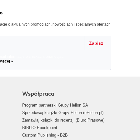
»
macje o aktualnych promocjach, nowościach i specjalnych ofertach
Zapisz
il informacje o zniżkach, promocjach
więcej »
Współpraca
Program partnerski Grupy Helion SA
Sprzedawaj książki Grupy Helion (eHelion.pl)
Zamawiaj książki do recenzji (Biuro Prasowe)
BIBLIO Ebookpoint
Custom Publishing - B2B