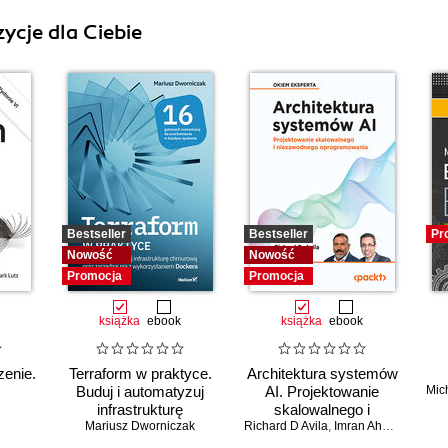
ycje dla Ciebie
Bestseller
Bestseller
Pr
Nowość
Nowość
Promocja
Promocja
książka
ebook
książka
ebook
enie.
Terraform w praktyce.
Architektura systemów
Buduj i automatyzuj
AI. Projektowanie
Mic
infrastrukturę
skalowalnego i
Mariusz Dworniczak
chmurową oraz
Richard D Avila
niezawodnego
,
Imran Ahmad
zarządzaj nią z
oprogramowania