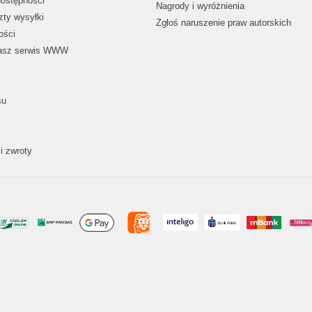
dostępności
Nagrody i wyróżnienia
zty wysyłki
Zgłoś naruszenie praw autorskich
ości
nasz serwis WWW
su
i zwroty