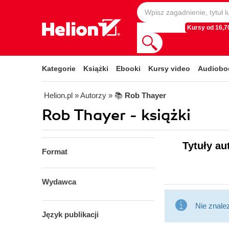
Kursy od 16,70
Kategorie
Książki
Ebooki
Kursy video
Audiobo
Helion.pl
» Autorzy
» 📚
Rob Thayer
Rob Thayer - książki
Tytuły au
Format
Wydawca
Nie znale
Język publikacji