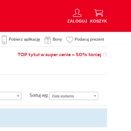
ZALOGUJ
KOSZYK
Pobierz aplikację
Bony
Podaruj prezent
TOP tytuł w super cenie » 50% taniej
Data wydania
Sortuj wg:
Data wydania