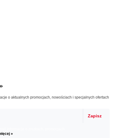
»
macje o aktualnych promocjach, nowościach i specjalnych ofertach
Zapisz
il informacje o zniżkach, promocjach
więcej »