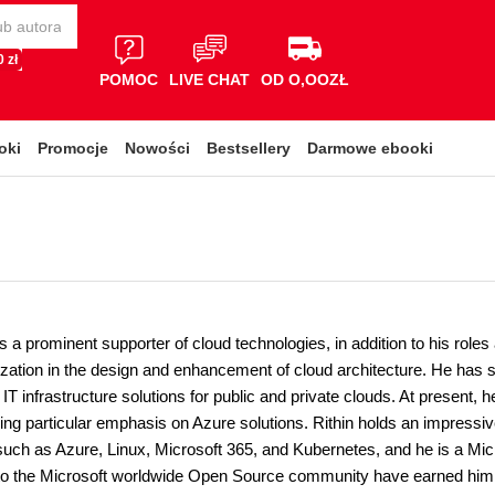
 zł
POMOC
LIVE CHAT
OD O,OOZŁ
oki
Promocje
Nowości
Bestsellery
Darmowe ebooki
is a prominent supporter of cloud technologies, in addition to his role
lization in the design and enhancement of cloud architecture. He ha
IT infrastructure solutions for public and private clouds. At present, 
cing particular emphasis on Azure solutions. Rithin holds an impressive
uch as Azure, Linux, Microsoft 365, and Kubernetes, and he is a Micro
 to the Microsoft worldwide Open Source community have earned him 