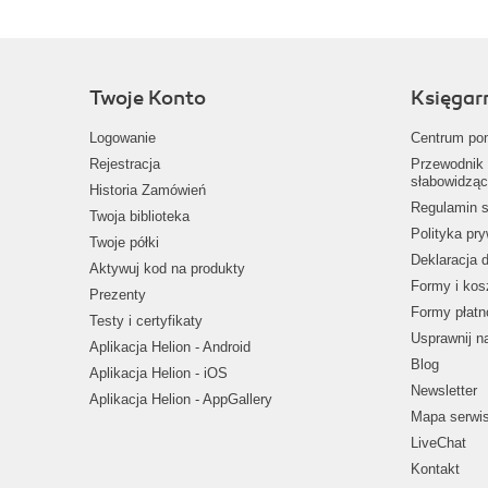
Twoje Konto
Księgar
Logowanie
Centrum po
Rejestracja
Przewodnik 
słabowidząc
Historia Zamówień
Regulamin s
Twoja biblioteka
Polityka pr
Twoje półki
Deklaracja 
Aktywuj kod na produkty
Formy i kos
Prezenty
Formy płatn
Testy i certyfikaty
Usprawnij 
Aplikacja Helion - Android
Blog
Aplikacja Helion - iOS
Newsletter
Aplikacja Helion - AppGallery
Mapa serwi
LiveChat
Kontakt