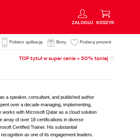
ZALOGUJ
KOSZYK
Pobierz aplikację
Bony
Podaruj prezent
TOP tytuł w super cenie » 50% taniej
s as a speaker, consultant, and published author
s spent over a decade managing, implementing,
he works with Microsoft Qatar as a cloud solution
 array of over 18 certifications in diverse
soft Certified Trainer. His substantial
recognition as one of its engagement leaders.