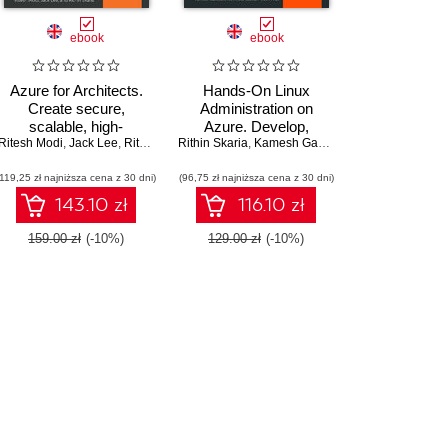
ebook
ebook
Azure for Architects.
Hands-On Linux
Create secure,
Administration on
scalable, high-
Azure. Develop,
Ritesh Modi
availability applications
,
,
Jack Lee
Rithin Skaria
,
Rithin Skaria
Rithin Skaria
maintain, and automate
,
Kamesh Ganesan
,
Frederik Vos
on the cloud - Third
applications on the
(119,25 zł najniższa cena z 30 dni)
Edition
(96,75 zł najniższa cena z 30 dni)
Azure cloud platform -
Second Edition
143.10 zł
116.10 zł
159.00 zł
(-10%)
129.00 zł
(-10%)