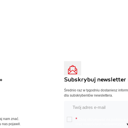
»
Subskrybuj newsletter 
Średnio raz w tygodniu dostaniesz infor
dla subskrybentów newslettera.
Daj nam znać.
*
Chcę otrzymywać na podany e-ma
u nas pojawił.
oraz nowościach wydawniczych.