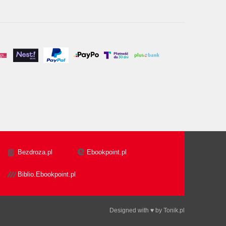
Bezdroza.pl
Ebookpoint.pl
Biblio.Ebookpoint.pl
Designed with ♥ by
Tonik.pl