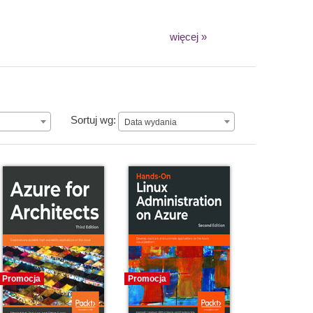
więcej »
Data wydania
Sortuj wg:
Data wydania
Promocja
Promocja