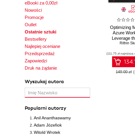
eBooki za 0,00zł
Nowości
ebo
Promocje
Outlet
Optimizing M
Ostatnie sztuki
Azure Work
Leverage th
Bestsellery
Architected 
Rithin Sk
Najlepiej oceniane
to boost per
Przedsprzedaż
(111,75 zł najniższa 
scalability, 
efficie
Zapowiedzi
134.
Druk na żądanie
149.00 zł
Wyszukaj autora
Popularni autorzy
Anil Ananthaswamy
Adam Józefiok
Witold Wrotek