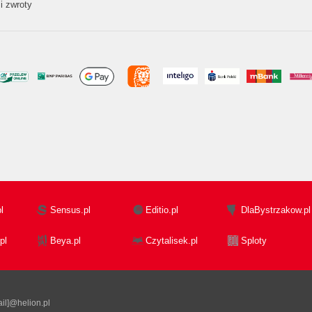
i zwroty
l
Sensus.pl
Editio.pl
DlaBystrzakow.pl
pl
Beya.pl
Czytalisek.pl
Sploty
il]@helion.pl