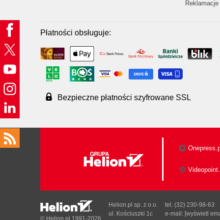
Reklamacje 
Płatności obsługuje:
Bezpieczne płatności szyfrowane SSL
Onepress.p
Videopoint.
Helion.pl sp. z o.o.
tel. (32) 230-98-63
ul. Kościuszki 1c
e-mail:
[wyświetl ema
© Helion.pl 1991-2026