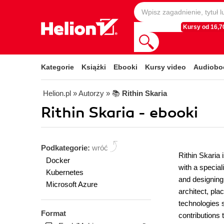
Kursy od 16,70
Kategorie
Książki
Ebooki
Kursy video
Audiobo
Helion.pl
» Autorzy
» 📚
Rithin Skaria
Rithin Skaria - ebooki
Podkategorie:
wróć
Rithin Skaria 
Docker
with a specia
Kubernetes
and designing 
Microsoft Azure
architect, pla
technologies s
Format
contributions