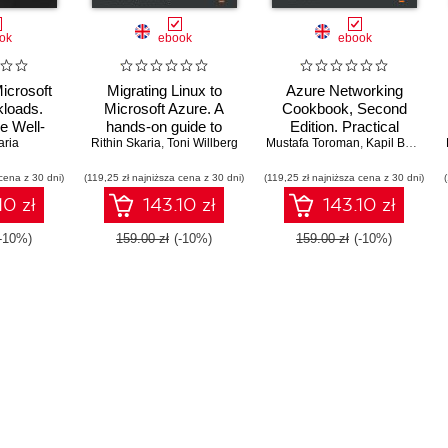
ok
ebook
ebook
icrosoft
Migrating Linux to
Azure Networking
loads.
Microsoft Azure. A
Cookbook, Second
e Well-
hands-on guide to
Edition. Practical
Framework
aria
Rithin Skaria
efficiently relocating
,
Toni Willberg
Mustafa Toroman
recipes for secure
,
Kapil Bansal Kumar Bansal
formance,
your Linux workload to
network infrastructure,
cena z 30 dni)
and cost
(119,25 zł najniższa cena z 30 dni)
Azure
(119,25 zł najniższa cena z 30 dni)
global application
ncy
delivery, and accessible
10 zł
143.10 zł
143.10 zł
connectivity in Azure -
Second Edition
(-10%)
159.00 zł
(-10%)
159.00 zł
(-10%)