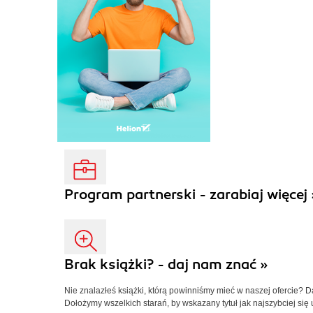
Program partnerski - zarabiaj więcej 
Brak książki? - daj nam znać »
Nie znalazłeś książki, którą powinniśmy mieć w naszej ofercie? 
Dołożymy wszelkich starań, by wskazany tytuł jak najszybciej się 