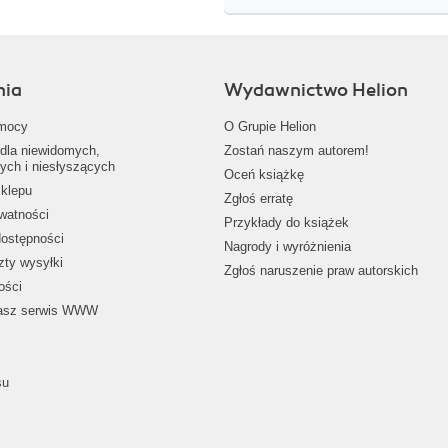
nia
Wydawnictwo Helion
mocy
O Grupie Helion
dla niewidomych,
Zostań naszym autorem!
ych i niesłyszących
Oceń książkę
klepu
Zgłoś erratę
ywatności
Przykłady do książek
dostępności
Nagrody i wyróżnienia
zty wysyłki
Zgłoś naruszenie praw autorskich
ości
nasz serwis WWW
su