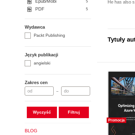
Epub/Mobi
5
He has also s
PDF
5
Wydawca
Packt Publishing
Tytuły au
Język publikacji
angielski
Zakres cen
–
Wyczyść
Promocja
BLOG