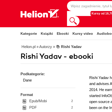
Kursy od 16,70
Kategorie
Książki
Ebooki
Kursy video
Audiobo
Helion.pl
» Autorzy
» 📚
Rishi Yadav
Rishi Yadav - ebooki
Podkategorie:
Rishi Yadav h
Dane
and advises A
2014. He earne
Format
started InfoO
Epub/Mobi
2
open source a
PDF
been on the In
2