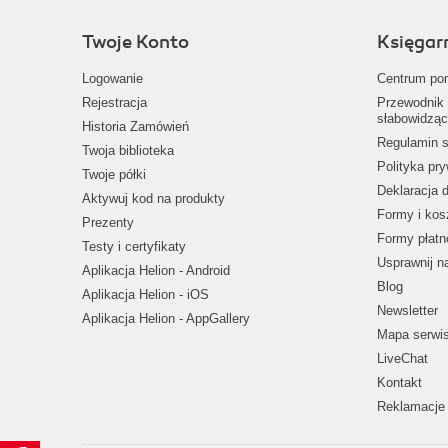
Twoje Konto
Księgar
Logowanie
Centrum po
Rejestracja
Przewodnik 
słabowidząc
Historia Zamówień
Regulamin s
Twoja biblioteka
Polityka pr
Twoje półki
Deklaracja 
Aktywuj kod na produkty
Formy i kos
Prezenty
Formy płatn
Testy i certyfikaty
Usprawnij 
Aplikacja Helion - Android
Blog
Aplikacja Helion - iOS
Newsletter
Aplikacja Helion - AppGallery
Mapa serwi
LiveChat
Kontakt
Reklamacje 