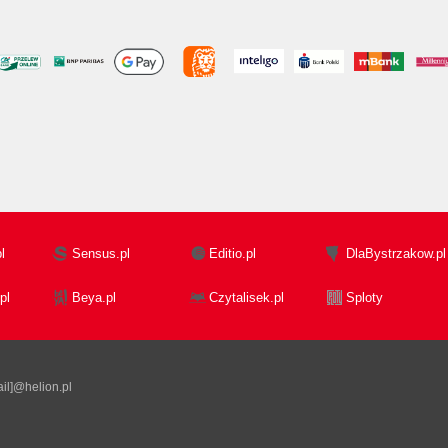
l
Sensus.pl
Editio.pl
DlaBystrzakow.pl
pl
Beya.pl
Czytalisek.pl
Sploty
il]@helion.pl