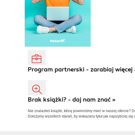
Program partnerski - zarabiaj więcej 
Brak książki? - daj nam znać »
Nie znalazłeś książki, którą powinniśmy mieć w naszej ofercie? 
Dołożymy wszelkich starań, by wskazany tytuł jak najszybciej się 