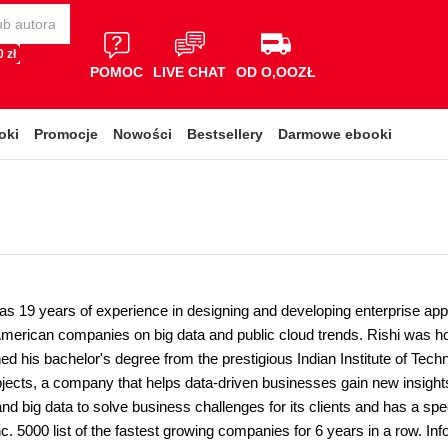
 zł
POMOC
LIVE CHAT
OD O,OOZŁ
oki
Promocje
Nowości
Bestsellery
Darmowe ebooki
as 19 years of experience in designing and developing enterprise app
merican companies on big data and public cloud trends. Rishi was hon
d his bachelor's degree from the prestigious Indian Institute of Techn
bjects, a company that helps data-driven businesses gain new insight
nd big data to solve business challenges for its clients and has a 
c. 5000 list of the fastest growing companies for 6 years in a row. I