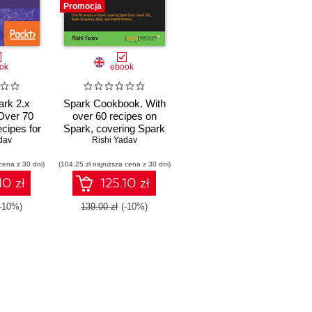
Promocja
ok
ebook
rk 2.x
Spark Cookbook. With
Over 70
over 60 recipes on
ecipes for
Spark, covering Spark
Big Data
dav
Core, Spark SQL,
Rishi Yadav
g and
Spark Streaming,
cena z 30 dni)
ics
(104,25 zł najniższa cena z 30 dni)
MLlib, and GraphX
libraries this is the
10 zł
125.10 zł
perfect Spark book to
always have by your
(-10%)
139.00 zł
(-10%)
side