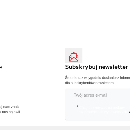
»
Subskrybuj newsletter 
Średnio raz w tygodniu dostaniesz infor
dla subskrybentów newslettera.
Daj nam znać.
*
Chcę otrzymywać na podany e-ma
u nas pojawił.
oraz nowościach wydawniczych.