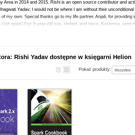
y Area in 2014 and 2015. Rishi is an open source contributor and act
agwati Yadav; I would not be where I am without their unconditional 
of my own. Special thanks go to my life partner, Anjali, for providin
 (yet again).Our 9-year-old son, Vedant, and niece, Kashmira, were t
. Big thanks to InfoObjects' CTO and my business partner, Sudhir Jang
ith recipes on enterprise security, a topic he is passionate about; to 
ompany to the next level; to Tanmoy Chowdhury and Neeraj Gupta for 
n, and Katie Nelson for running operations skillfully so that I could 
tora: Rishi Yadav dostępne w księgarni Helion
ly Rakesh Chandran) for ironing out the kinks. I would also like to th
ls. I cannot miss thanking our dog, Sparky, for giving me company on 
Pokaż produkty:
Wszystkie
 valuable clients, partners, and employees, who have made InfoObject
successful organization.