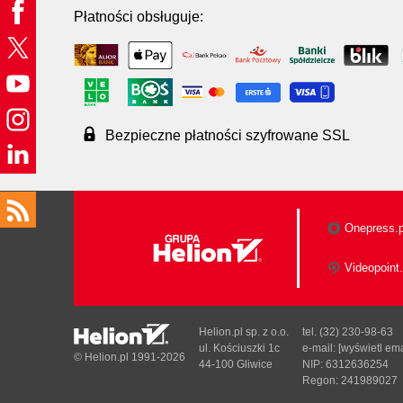
Płatności obsługuje:
Bezpieczne płatności szyfrowane SSL
Onepress.p
Videopoint.
Helion.pl sp. z o.o.
tel. (32) 230-98-63
ul. Kościuszki 1c
e-mail:
[wyświetl ema
© Helion.pl 1991-2026
44-100 Gliwice
NIP: 6312636254
Regon: 241989027