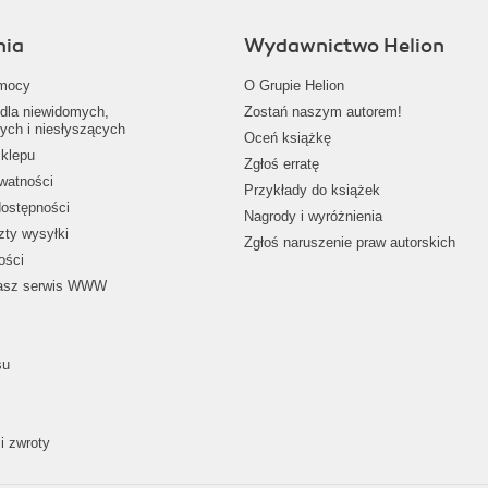
nia
Wydawnictwo Helion
mocy
O Grupie Helion
dla niewidomych,
Zostań naszym autorem!
ych i niesłyszących
Oceń książkę
klepu
Zgłoś erratę
ywatności
Przykłady do książek
dostępności
Nagrody i wyróżnienia
zty wysyłki
Zgłoś naruszenie praw autorskich
ości
nasz serwis WWW
su
i zwroty