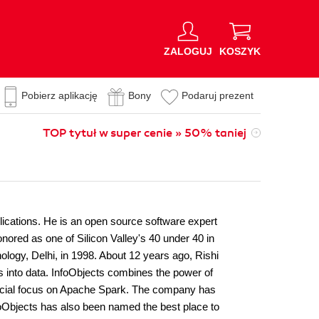
ZALOGUJ
KOSZYK
Pobierz aplikację
Bony
Podaruj prezent
TOP tytuł w super cenie » 50% taniej
lications. He is an open source software expert
ored as one of Silicon Valley's 40 under 40 in
ology, Delhi, in 1998. About 12 years ago, Rishi
s into data. InfoObjects combines the power of
special focus on Apache Spark. The company has
nfoObjects has also been named the best place to