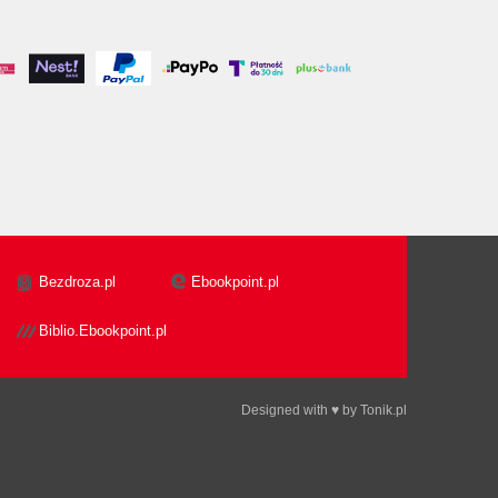
Bezdroza.pl
Ebookpoint.pl
Biblio.Ebookpoint.pl
Designed with ♥ by
Tonik.pl