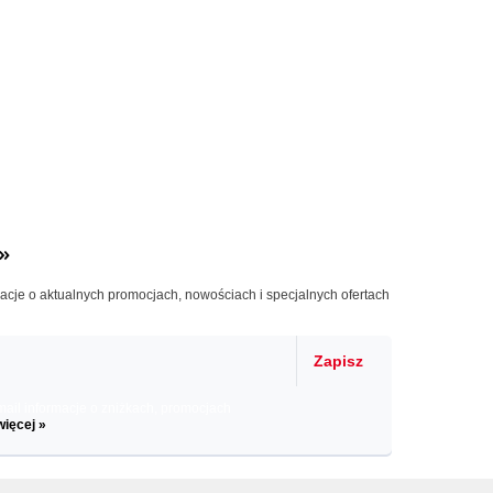
»
macje o aktualnych promocjach, nowościach i specjalnych ofertach
Zapisz
il informacje o zniżkach, promocjach
więcej »