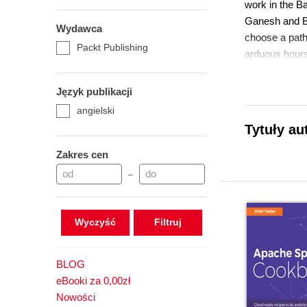
work in the Ba
Ganesh and Bh
Wydawca
choose a path 
Packt Publishing
arduous hours
book on track
contributing w
Język publikacji
leading the c
angielski
Animesh Chauha
Tytuły au
team (especial
creative visua
Zakres cen
thanks to our
–
an immensely 
Wyczyść
BLOG
eBooki za 0,00zł
Nowości