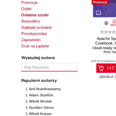
Promocje
Promocja
Outlet
Ostatnie sztuki
Bestsellery
ebo
Najlepiej oceniane
Przedsprzedaż
Apache Spa
Zapowiedzi
Cookbook. 
Druk na żądanie
cloud-ready r
distributed 
Rishi Ya
processin
Wyszukaj autora
(119,25 zł najniższa 
analyt
143.
159.00 zł
Popularni autorzy
Anil Ananthaswamy
Adam Józefiok
Witold Wrotek
Aurélien Géron
Witold Krieser