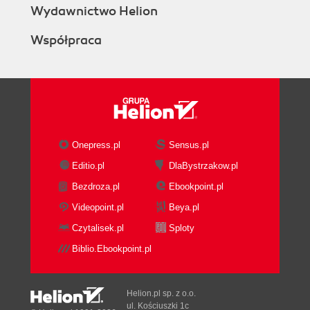
Wydawnictwo Helion
Współpraca
Onepress.pl
Sensus.pl
Editio.pl
DlaBystrzakow.pl
Bezdroza.pl
Ebookpoint.pl
Videopoint.pl
Beya.pl
Czytalisek.pl
Sploty
Biblio.Ebookpoint.pl
Helion.pl sp. z o.o.
ul. Kościuszki 1c