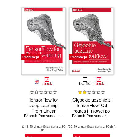
Promocja
Promocja
ebook
książka
ebook
TensorFlow for
Głębokie uczenie z
Deep Learning.
TensorFlow. Od
From Linear
regresji liniowej po
Bharath Ramsundar
Regression to
,
Reza Bosagh Zadeh
Bharath Ramsundar
uczenie przez
,
Reza Bosagh Za
Reinforcement
wzmacnianie
(143,40 zł najniższa cena z 30
Learning
(29,49 zł najniższa cena z 30 dni)
dni)