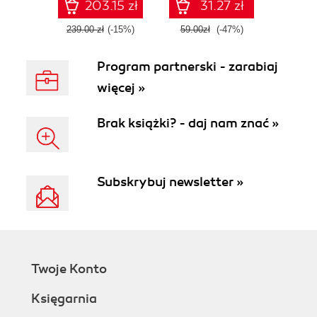
203.15 zł
31.27 zł
239.00 zł
(-15%)
59.00zł
(-47%)
Program partnerski - zarabiaj
więcej »
Brak książki? - daj nam znać »
Subskrybuj newsletter »
Twoje Konto
Księgarnia