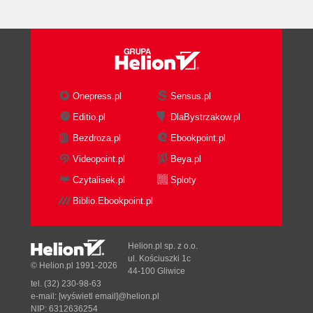
Onepress.pl
Sensus.pl
Editio.pl
DlaBystrzakow.pl
Bezdroza.pl
Ebookpoint.pl
Videopoint.pl
Beya.pl
Czytalisek.pl
Sploty
Biblio.Ebookpoint.pl
Helion.pl sp. z o.o.
ul. Kościuszki 1c
© Helion.pl 1991-2026
44-100 Gliwice
tel. (32) 230-98-63
e-mail:
[wyświetl email]@helion.pl
NIP: 6312636254