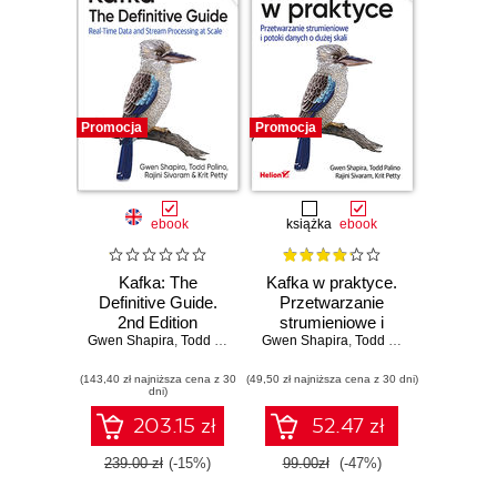
Promocja
Promocja
ebook
książka
ebook
Kafka: The
Kafka w praktyce.
Definitive Guide.
Przetwarzanie
2nd Edition
strumieniowe i
Gwen Shapira
,
Todd Palino
,
Rajini Sivaram
Gwen Shapira
potoki danych o
,
Todd Palino
,
Rajini Si
dużej skali.
(143,40 zł najniższa cena z 30
(49,50 zł najniższa cena z 30 dni)
Wydanie II
dni)
203.15 zł
52.47 zł
239.00 zł
(-15%)
99.00zł
(-47%)