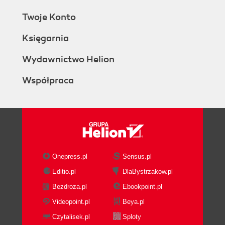
Twoje Konto
Księgarnia
Wydawnictwo Helion
Współpraca
Onepress.pl
Sensus.pl
Editio.pl
DlaBystrzakow.pl
Bezdroza.pl
Ebookpoint.pl
Videopoint.pl
Beya.pl
Czytalisek.pl
Sploty