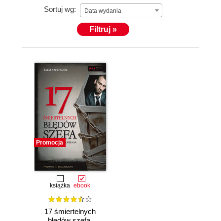
Sortuj wg:
Data wydania
Filtruj »
Promocja
książka
ebook
17 śmiertelnych
błędów szefa.