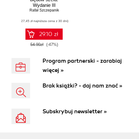
Wydanie III
Rafał Szczepanik
rozszerzone
(27,45 zł najniższa cena z 30 dni)
29.10 zł
54.90zł
(-47%)
Program partnerski - zarabiaj
więcej »
Brak książki? - daj nam znać »
Subskrybuj newsletter »