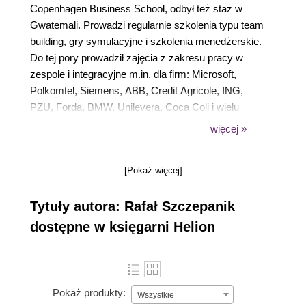
Copenhagen Business School, odbył też staż w
Gwatemali. Prowadzi regularnie szkolenia typu team
building, gry symulacyjne i szkolenia menedżerskie.
Do tej pory prowadził zajęcia z zakresu pracy w
zespole i integracyjne m.in. dla firm: Microsoft,
Polkomtel, Siemens, ABB, Credit Agricole, ING,
PZU, Forda, BMW, Unilevera, Coca Coli i wielu
innych.
więcej »
Opublikował kilkadziesiąt artykułów na temat
zarządzania ludźmi i szkoleń, większość w
[Pokaż więcej]
Businessman Magazine, Managerze, Personelu i
Rzeczpospolitej.
Tytuły autora: Rafał Szczepanik
Prywatnie polarnik i alpinista, dotarł na nartach na
dostępne w księgarni Helion
oba bieguny i zdobył jeden z ośmiotysięczników.
Pokaż produkty:
Wszystkie