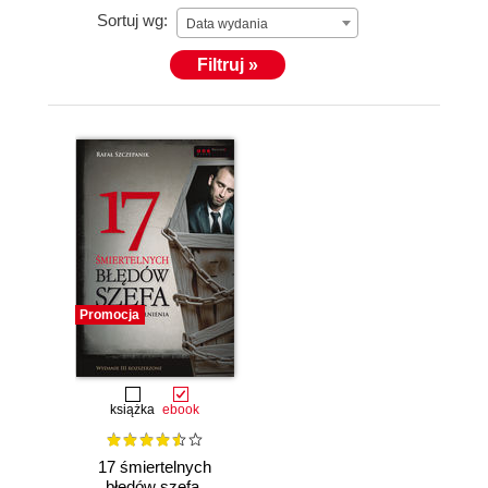
Sortuj wg:
Data wydania
Filtruj »
Promocja
książka
ebook
17 śmiertelnych
błędów szefa.