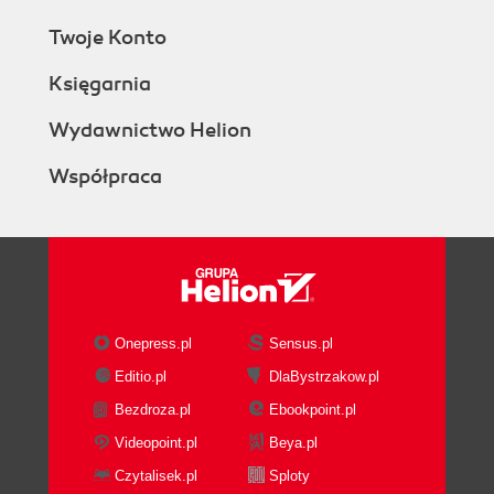
Twoje Konto
Księgarnia
Wydawnictwo Helion
Współpraca
Onepress.pl
Sensus.pl
Editio.pl
DlaBystrzakow.pl
Bezdroza.pl
Ebookpoint.pl
Videopoint.pl
Beya.pl
Czytalisek.pl
Sploty