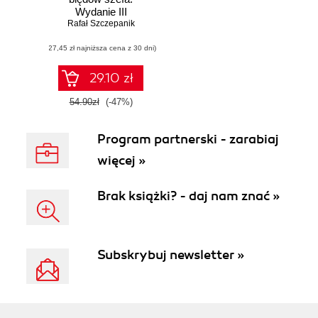
Wydanie III
Rafał Szczepanik
rozszerzone
(27,45 zł najniższa cena z 30 dni)
29.10 zł
54.90zł
(-47%)
Program partnerski - zarabiaj
więcej »
Brak książki? - daj nam znać »
Subskrybuj newsletter »