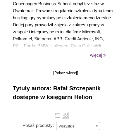
Copenhagen Business School, odbył też staż w
Gwatemali. Prowadzi regularnie szkolenia typu team
building, gry symulacyjne i szkolenia menedżerskie.
Do tej pory prowadził zajęcia z zakresu pracy w
zespole i integracyjne m.in. dla firm: Microsoft,
Polkomtel, Siemens, ABB, Credit Agricole, ING,
PZU, Forda, BMW, Unilevera, Coca Coli i wielu
innych.
więcej »
Opublikował kilkadziesiąt artykułów na temat
zarządzania ludźmi i szkoleń, większość w
[Pokaż więcej]
Businessman Magazine, Managerze, Personelu i
Rzeczpospolitej.
Tytuły autora: Rafał Szczepanik
Prywatnie polarnik i alpinista, dotarł na nartach na
dostępne w księgarni Helion
oba bieguny i zdobył jeden z ośmiotysięczników.
Pokaż produkty:
Wszystkie