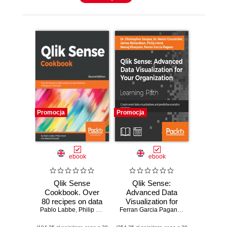
Promocja
Promocja
ebook
ebook
Qlik Sense
Qlik Sense:
Cookbook. Over
Advanced Data
80 recipes on data
Visualization for
Pablo Labbe
analytics to solve
,
Philip Hand
,
Neeraj Kharpate
Your Organization.
Ferran Garcia Pagans
,
Henric Cronstr
business
Create smart data