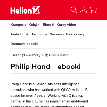
Kategorie
Książki
Ebooki
Kursy video
Audiobooki
Promocje
Nowości
Bestsellery
Darmowe ebooki
Helion.pl
» Autorzy
» 📚
Philip Hand
Philip Hand - ebooki
Philip Hand is a Senior Business Intelligence
consultant who has worked with QlikView in the BI
space for over 7 years. Working with Qlik's top
partner in the UK, he has implemented end-to-end
solutions in a wide variety of enterprises and for