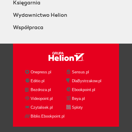
Księgarnia
Wydawnictwo Helion
Współpraca
Onepress.pl
Sensus.pl
Editio.pl
DlaBystrzakow.pl
Bezdroza.pl
Ebookpoint.pl
Videopoint.pl
Beya.pl
Czytalisek.pl
Sploty
Biblio.Ebookpoint.pl