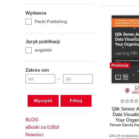
Wydawca
Packt Publishing
Język publikacji
angielski
Promocja
Zakres cen
–
ebo
Wyczyść
Qlik Sense: 
Data Visualiz
BLOG
Your Organi
Ferran Garcia P
Create sma
eBooki za 0,00zł
visualizati
Nowości
(254,25 zł najniższa
predictive a