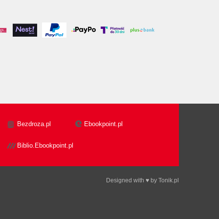
Bezdroza.pl
Ebookpoint.pl
Biblio.Ebookpoint.pl
Designed with ♥ by
Tonik.pl