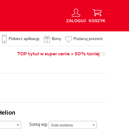
ZALOGUJ
KOSZYK
Pobierz aplikację
Bony
Podaruj prezent
TOP tytuł w super cenie » 50% taniej
Helion
Data wydania
Sortuj wg:
Data wydania