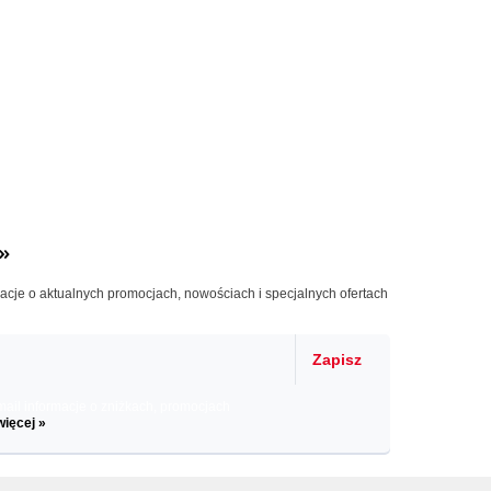
»
macje o aktualnych promocjach, nowościach i specjalnych ofertach
Zapisz
il informacje o zniżkach, promocjach
więcej »