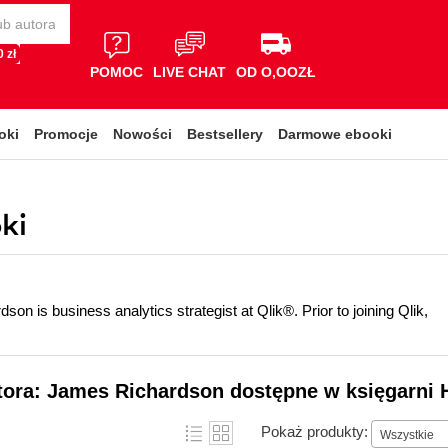
 zł
POMOC
LIVE CHAT
OD O,OOZŁ
oki
Promocje
Nowości
Bestsellery
Darmowe ebooki
ki
on is business analytics strategist at Qlik®. Prior to joining Qlik,
tora: James Richardson dostępne w księgarni 
Pokaż produkty:
Wszystkie