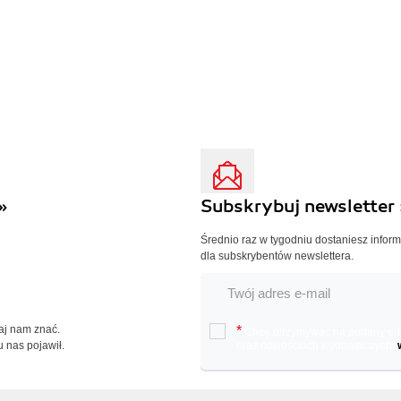
»
Subskrybuj newsletter 
Średnio raz w tygodniu dostaniesz infor
dla subskrybentów newslettera.
Daj nam znać.
*
Chcę otrzymywać na podany e-ma
u nas pojawił.
oraz nowościach wydawniczych.