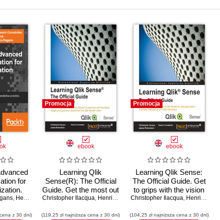
Promocja
Promocja
ok
ebook
ebook
Advanced
Learning Qlik
Learning Qlik Sense:
ation for
Sense(R): The Official
The Official Guide. Get
zation.
Guide. Get the most out
to grips with the vision
agans
rt data
,
Henric Cronström
Christopher Ilacqua
of your Qlik Sense
,
Philip Hand
,
,
Henric Cronström
James Richardson
Christopher Ilacqua
of Qlik Sense for next
,
James Richardson
,
Neeraj Kharpate
,
Henric Cronström
ons and
investment with the
generation business
 cena z 30 dni)
nalytics
(119,25 zł najniższa cena z 30 dni)
latest insight and
(104,25 zł najniższa cena z 30 dni)
intelligence and data