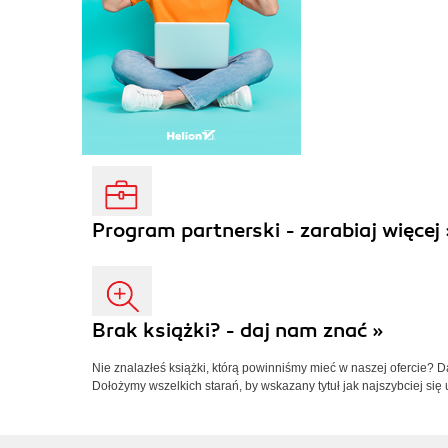
Program partnerski - zarabiaj więcej 
Brak książki? - daj nam znać »
Nie znalazłeś książki, którą powinniśmy mieć w naszej ofercie? 
Dołożymy wszelkich starań, by wskazany tytuł jak najszybciej się 