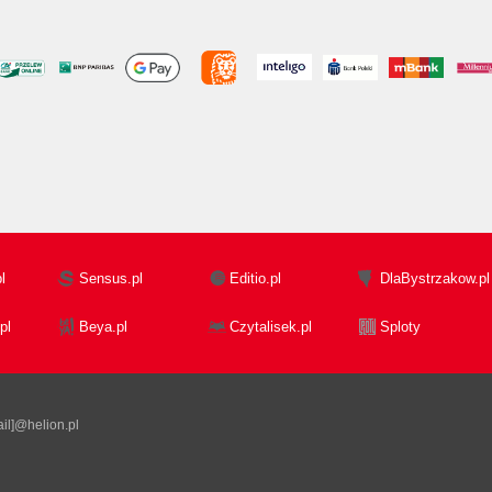
l
Sensus.pl
Editio.pl
DlaBystrzakow.pl
pl
Beya.pl
Czytalisek.pl
Sploty
il]@helion.pl