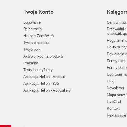
Twoje Konto
Księgar
Logowanie
Centrum po
Rejestracja
Przewodnik 
słabowidząc
Historia Zamówień
Regulamin s
Twoja biblioteka
Polityka pr
Twoje półki
Deklaracja 
Aktywuj kod na produkty
Formy i kos
Prezenty
Formy płatn
Testy i certyfikaty
Usprawnij 
Aplikacja Helion - Android
Blog
Aplikacja Helion - iOS
Newsletter
Aplikacja Helion - AppGallery
Mapa serwi
LiveChat
Kontakt
Reklamacje 