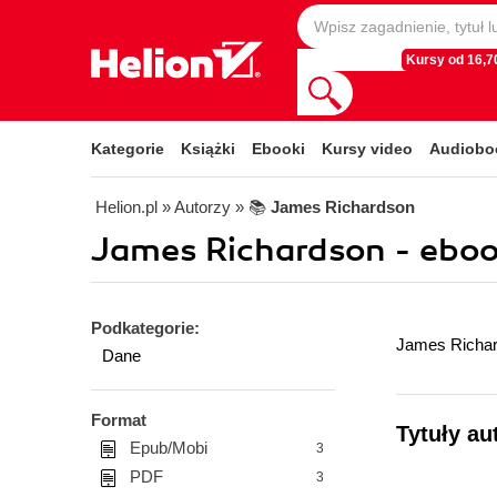
Kursy od 16,70
Kategorie
Książki
Ebooki
Kursy video
Audiobo
Helion.pl
» Autorzy
» 📚
James Richardson
James Richardson - eboo
Podkategorie:
James Richards
Dane
Format
Tytuły au
Epub/Mobi
3
PDF
3