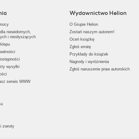
nia
Wydawnictwo Helion
mocy
O Grupie Helion
dla niewidomych,
Zostań naszym autorem!
ych i niesłyszących
Oceń książkę
klepu
Zgłoś erratę
ywatności
Przykłady do książek
dostępności
Nagrody i wyróżnienia
zty wysyłki
Zgłoś naruszenie praw autorskich
ości
nasz serwis WWW
su
i zwroty