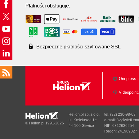
Płatności obsługuje:
Bezpieczne płatności szyfrowane SSL
Onepress.p
Videopoint.
Helion.pl sp. z o.o.
tel. (32) 230-98-63
ul. Kościuszki 1c
e-mail:
[wyświetl ema
© Helion.pl 1991-2026
44-100 Gliwice
NIP: 6312636254
Regon: 241989027