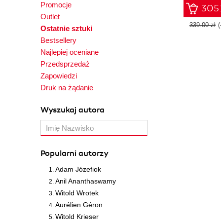
Promocje
soluti
305.
Outlet
339.00 zł
Ostatnie sztuki
Bestsellery
Najlepiej oceniane
Przedsprzedaż
Zapowiedzi
Druk na żądanie
Wyszukaj autora
Popularni autorzy
Adam Józefiok
Anil Ananthaswamy
Witold Wrotek
Aurélien Géron
Witold Krieser