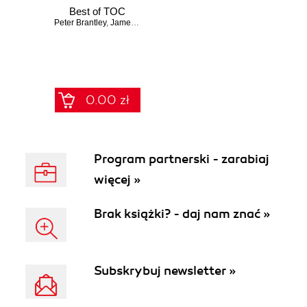
Best of TOC
Peter Brantley
,
James Bridle
,
Liza Daly
0.00 zł
Program partnerski - zarabiaj
więcej »
Brak książki? - daj nam znać »
Subskrybuj newsletter »