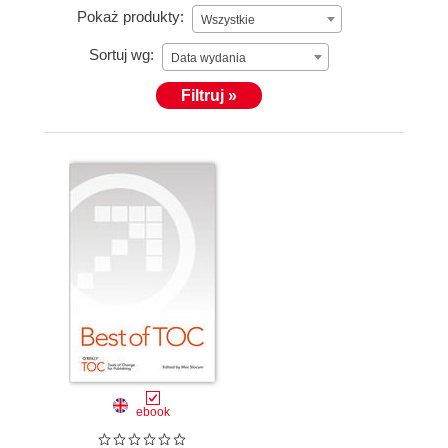
Pokaż produkty:
Wszystkie
Sortuj wg:
Data wydania
Filtruj »
ebook