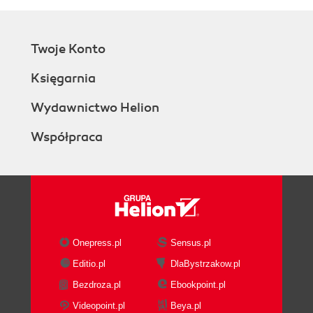
Twoje Konto
Księgarnia
Wydawnictwo Helion
Współpraca
Onepress.pl
Sensus.pl
Editio.pl
DlaBystrzakow.pl
Bezdroza.pl
Ebookpoint.pl
Videopoint.pl
Beya.pl