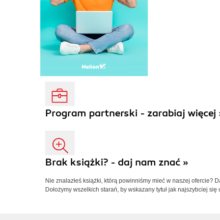
Program partnerski - zarabiaj więcej 
Brak książki? - daj nam znać »
Nie znalazłeś książki, którą powinniśmy mieć w naszej ofercie? 
Dołożymy wszelkich starań, by wskazany tytuł jak najszybciej się 