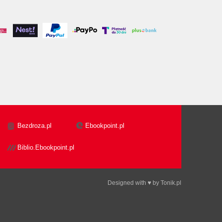
Bezdroza.pl
Ebookpoint.pl
Biblio.Ebookpoint.pl
Designed with ♥ by
Tonik.pl