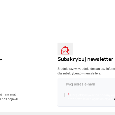
»
Subskrybuj newsletter 
Średnio raz w tygodniu dostaniesz infor
dla subskrybentów newslettera.
Daj nam znać.
*
Chcę otrzymywać na podany e-ma
u nas pojawił.
oraz nowościach wydawniczych.