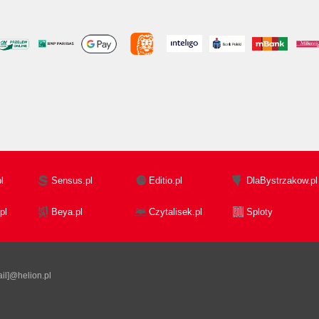
l
Sensus.pl
Editio.pl
DlaBystrzakow.pl
pl
Beya.pl
Czytalisek.pl
Sploty
il]@helion.pl