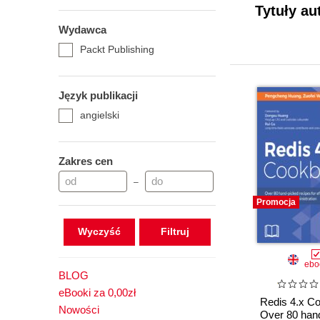
Tytuły a
Wydawca
Packt Publishing
Język publikacji
angielski
Zakres cen
–
Promocja
Wyczyść
ebo
BLOG
eBooki za 0,00zł
Redis 4.x C
Nowości
Over 80 han