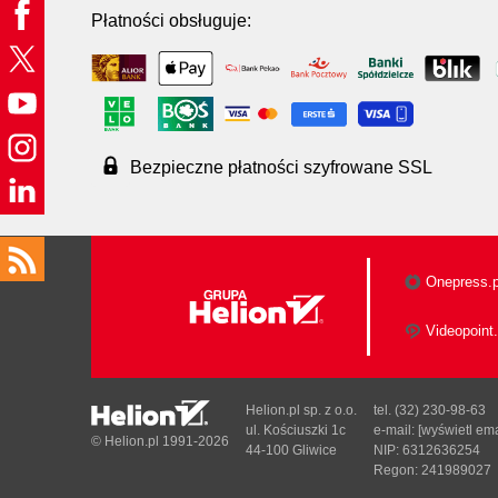
Płatności obsługuje:
Bezpieczne płatności szyfrowane SSL
Onepress.p
Videopoint.
Helion.pl sp. z o.o.
tel. (32) 230-98-63
ul. Kościuszki 1c
e-mail:
[wyświetl ema
© Helion.pl 1991-2026
44-100 Gliwice
NIP: 6312636254
Regon: 241989027