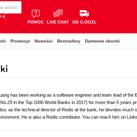
 zł
POMOC
LIVE CHAT
OD O,OOZŁ
oki
Promocje
Nowości
Bestsellery
Darmowe ebooki
ki
ng has been working as a software engineer and team lead of the B
No.29 in the Top 1000 World Banks in 2017) for more than 5 years prov
so, as the technical director of Redis at the bank, he devotes much o
vironment. He is also a Redis contributor. You can reach him on Link