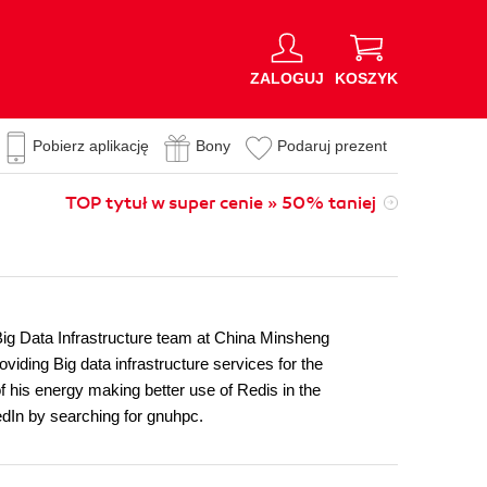
ZALOGUJ
KOSZYK
Pobierz aplikację
Bony
Podaruj prezent
TOP tytuł w super cenie » 50% taniej
ig Data Infrastructure team at China Minsheng
iding Big data infrastructure services for the
f his energy making better use of Redis in the
edIn by searching for gnuhpc.