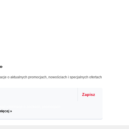
»
macje o aktualnych promocjach, nowościach i specjalnych ofertach
Zapisz
il informacje o zniżkach, promocjach
więcej »