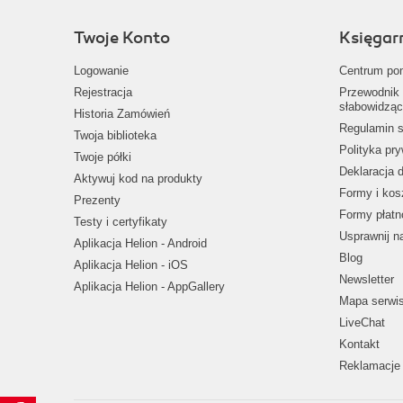
Twoje Konto
Księgar
Logowanie
Centrum po
Rejestracja
Przewodnik 
słabowidząc
Historia Zamówień
Regulamin s
Twoja biblioteka
Polityka pr
Twoje półki
Deklaracja 
Aktywuj kod na produkty
Formy i kos
Prezenty
Formy płatn
Testy i certyfikaty
Usprawnij 
Aplikacja Helion - Android
Blog
Aplikacja Helion - iOS
Newsletter
Aplikacja Helion - AppGallery
Mapa serwi
LiveChat
Kontakt
Reklamacje 