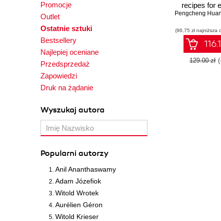
Promocje
recipes for e
Pengcheng Hua
Redis develo
Outlet
administr
Ostatnie sztuki
(96,75 zł najniższa 
Bestsellery
116.
Najlepiej oceniane
129.00 zł
Przedsprzedaż
Zapowiedzi
Druk na żądanie
Wyszukaj autora
Popularni autorzy
Anil Ananthaswamy
Adam Józefiok
Witold Wrotek
Aurélien Géron
Witold Krieser