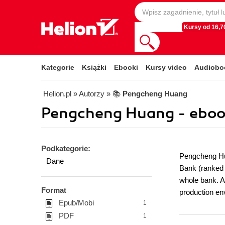
Kursy od 16,70
Kategorie
Książki
Ebooki
Kursy video
Audiobo
Helion.pl
» Autorzy
» 📚
Pengcheng Huang
Pengcheng Huang - eboo
Podkategorie:
Pengcheng Hua
Dane
Bank (ranked 
whole bank. Al
Format
production en
Epub/Mobi
1
PDF
1