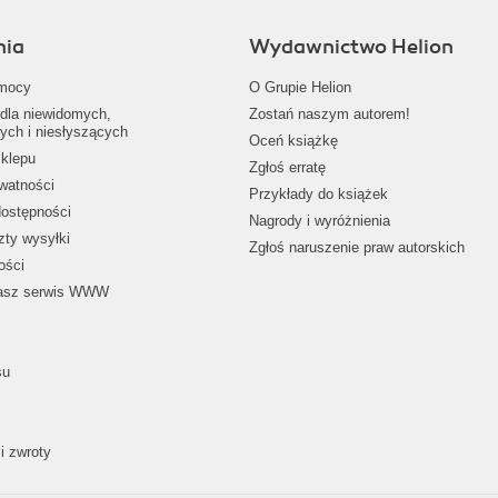
nia
Wydawnictwo Helion
mocy
O Grupie Helion
dla niewidomych,
Zostań naszym autorem!
ych i niesłyszących
Oceń książkę
klepu
Zgłoś erratę
ywatności
Przykłady do książek
dostępności
Nagrody i wyróżnienia
zty wysyłki
Zgłoś naruszenie praw autorskich
ości
nasz serwis WWW
su
i zwroty