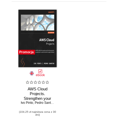
Promocja
ebook
AWS Cloud
Projects.
Strengthen your
Ivo Pinto
AWS skills through
,
Pedro Santos
practical projects,
(104,25 zł najniższa cena z 30
from websites to
dni)
advanced AI