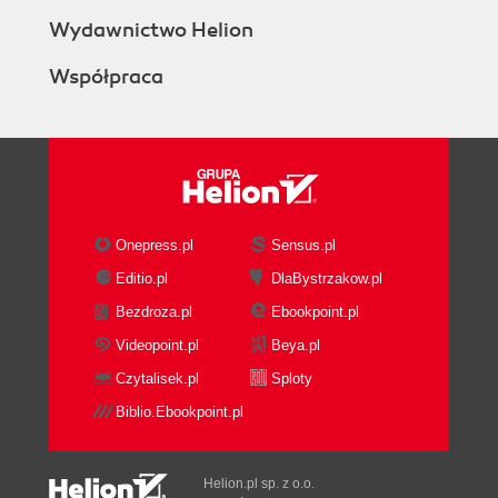
Wydawnictwo Helion
Współpraca
Onepress.pl
Sensus.pl
Editio.pl
DlaBystrzakow.pl
Bezdroza.pl
Ebookpoint.pl
Videopoint.pl
Beya.pl
Czytalisek.pl
Sploty
Biblio.Ebookpoint.pl
Helion.pl sp. z o.o.