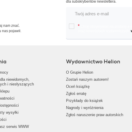
dla subskrybentów newslettera.
Daj nam znać.
*
Chcę otrzymywać na podany e-ma
u nas pojawił.
oraz nowościach wydawniczych.
nia
Wydawnictwo Helion
mocy
O Grupie Helion
dla niewidomych,
Zostań naszym autorem!
ych i niesłyszących
Oceń książkę
klepu
Zgłoś erratę
ywatności
Przykłady do książek
dostępności
Nagrody i wyróżnienia
zty wysyłki
Zgłoś naruszenie praw autorskich
ości
nasz serwis WWW