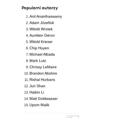
Popularni autorzy
Anil Ananthaswamy
Adam Józefiok
Witold Wrotek
Aurélien Géron
Witold Krieser
Chip Huyen
Michael Albada
Mark Lutz
Chrissy LeMaire
Brandon Abshire
Rishal Hurbans
Jun Shan
Haibin Li
Matt Goldwasser
Upom Malik