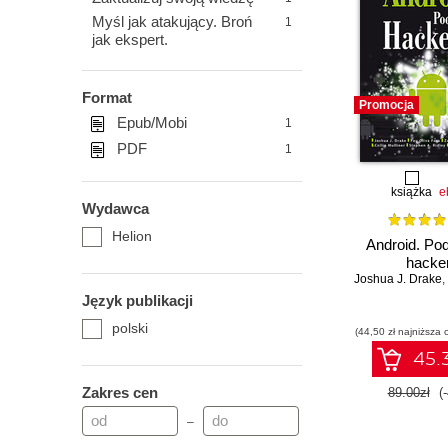
Myśl jak atakujący. Broń
1
jak ekspert.
Format
Promocja
Epub/Mobi
1
PDF
1
książka
e
Wydawca
Helion
Android. Po
hacke
Joshua J. Drake
,
Język publikacji
polski
(44,50 zł najniższa 
45.3
Zakres cen
89.00zł
(
–