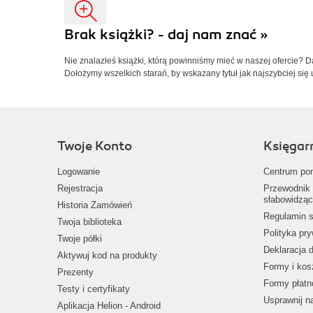
Brak książki? - daj nam znać »
Nie znalazłeś książki, którą powinniśmy mieć w naszej ofercie? 
Dołożymy wszelkich starań, by wskazany tytuł jak najszybciej się 
Twoje Konto
Księgar
Logowanie
Centrum po
Rejestracja
Przewodnik 
słabowidząc
Historia Zamówień
Regulamin s
Twoja biblioteka
Polityka pr
Twoje półki
Deklaracja 
Aktywuj kod na produkty
Formy i kos
Prezenty
Formy płatn
Testy i certyfikaty
Usprawnij 
Aplikacja Helion - Android