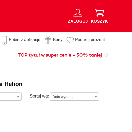
ZALOGUJ
KOSZYK
Pobierz aplikację
Bony
Podaruj prezent
TOP tytuł w super cenie » 50% taniej
ni Helion
Data wydania
Sortuj wg:
Data wydania