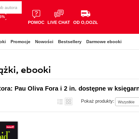
65%
POMOC
LIVE CHAT
OD O,OOZŁ
oki
Promocje
Nowości
Bestsellery
Darmowe ebooki
iążki, ebooki
tora: Pau Oliva Fora i 2 in. dostępne w księgar
Pokaż produkty:
Wszystkie