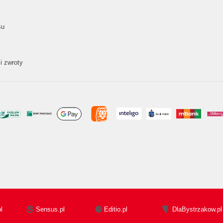
su
i zwroty
l
Sensus.pl
Editio.pl
DlaBystrzakow.pl