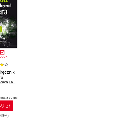
book
dręcznik
ra
Zach Lanier
,
Collin Mulliner
,
Pau Oliva Fora i 2 in.
cena z 30 dni)
9 zł
-49%)