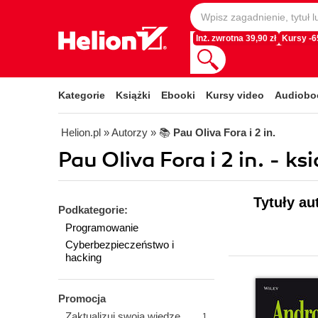
Inż. zwrotna 39,90 zł
Kursy -
Kategorie
Książki
Ebooki
Kursy video
Audiobo
Helion.pl
» Autorzy
» 📚
Pau Oliva Fora i 2 in.
Pau Oliva Fora i 2 in. - ks
Tytuły au
Podkategorie:
Programowanie
Cyberbezpieczeństwo i
hacking
Promocja
Zaktualizuj swoją wiedzę
1