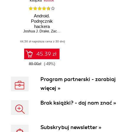
książka
ebook
Android.
Podręcznik
hackera
Joshua J. Drake
,
Zach Lanier
,
Collin Mulliner
,
Pau Oliva Fora i 2 in.
(44,50 zł najniższa cena z 30 dni)
45.39 zł
89.00zł
(-49%)
Program partnerski - zarabiaj
więcej »
Brak książki? - daj nam znać »
Subskrybuj newsletter »