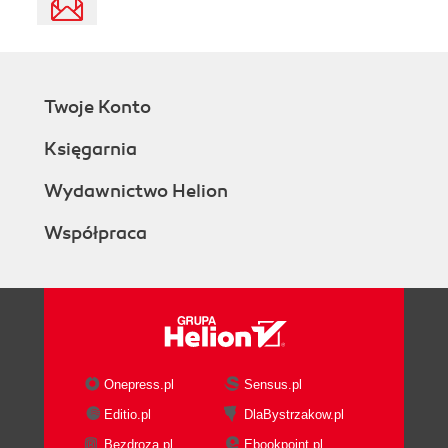
Twoje Konto
Księgarnia
Wydawnictwo Helion
Współpraca
Onepress.pl
Sensus.pl
Editio.pl
DlaBystrzakow.pl
Bezdroza.pl
Ebookpoint.pl