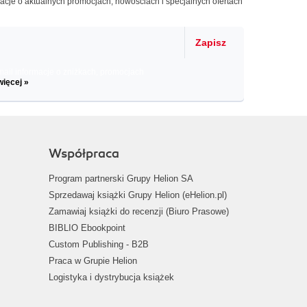
macje o aktualnych promocjach, nowościach i specjalnych ofertach
Zapisz
il informacje o zniżkach, promocjach
więcej »
Współpraca
Program partnerski Grupy Helion SA
Sprzedawaj książki Grupy Helion (eHelion.pl)
Zamawiaj książki do recenzji (Biuro Prasowe)
BIBLIO Ebookpoint
Custom Publishing - B2B
Praca w Grupie Helion
Logistyka i dystrybucja książek