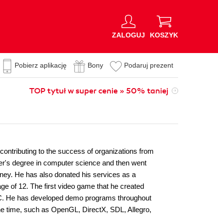
ZALOGUJ
KOSZYK
Pobierz aplikację
Bony
Podaruj prezent
TOP tytuł w super cenie » 50% taniej
contributing to the success of organizations from
ter's degree in computer science and then went
ney. He has also donated his services as a
ge of 12. The first video game that he created
IC. He has developed demo programs throughout
 the time, such as OpenGL, DirectX, SDL, Allegro,