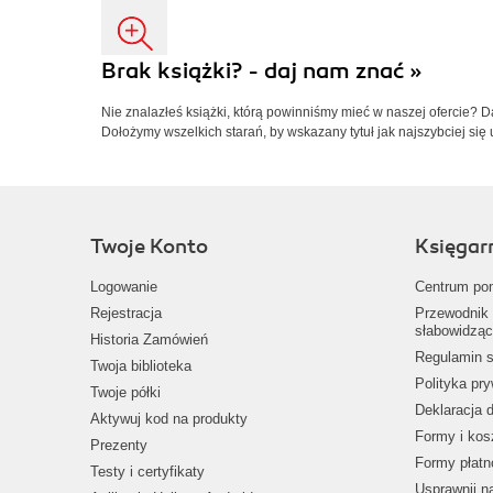
Brak książki? - daj nam znać »
Nie znalazłeś książki, którą powinniśmy mieć w naszej ofercie? 
Dołożymy wszelkich starań, by wskazany tytuł jak najszybciej się 
Twoje Konto
Księgar
Logowanie
Centrum po
Rejestracja
Przewodnik 
słabowidząc
Historia Zamówień
Regulamin s
Twoja biblioteka
Polityka pr
Twoje półki
Deklaracja 
Aktywuj kod na produkty
Formy i kos
Prezenty
Formy płatn
Testy i certyfikaty
Usprawnij 