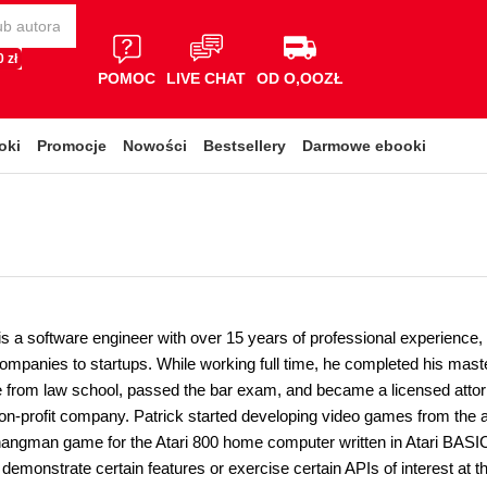
 zł
POMOC
LIVE CHAT
OD O,OOZŁ
oki
Promocje
Nowości
Bestsellery
Darmowe ebooki
s a software engineer with over 15 years of professional experience, 
ompanies to startups. While working full time, he completed his mas
e from law school, passed the bar exam, and became a licensed attor
non-profit company. Patrick started developing video games from the a
angman game for the Atari 800 home computer written in Atari BAS
 demonstrate certain features or exercise certain APIs of interest at