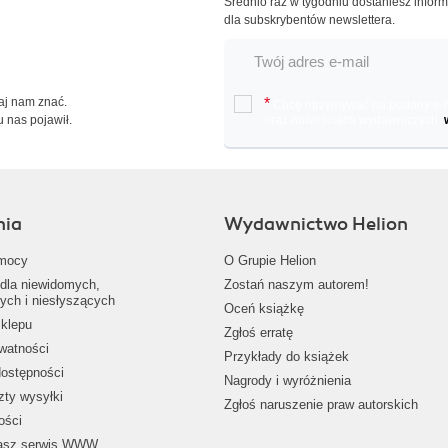
Średnio raz w tygodniu dostaniesz infor
dla subskrybentów newslettera.
Daj nam znać.
*
Chcę otrzymywać na podany e-ma
u nas pojawił.
oraz nowościach wydawniczych.
nia
Wydawnictwo Helion
mocy
O Grupie Helion
dla niewidomych,
Zostań naszym autorem!
ych i niesłyszących
Oceń książkę
klepu
Zgłoś erratę
ywatności
Przykłady do książek
dostępności
Nagrody i wyróżnienia
zty wysyłki
Zgłoś naruszenie praw autorskich
ości
nasz serwis WWW