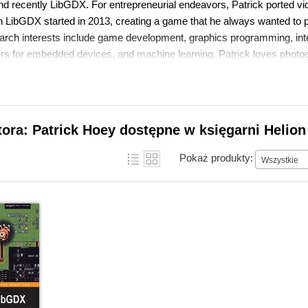
d recently LibGDX. For entrepreneurial endeavors, Patrick ported vi
h LibGDX started in 2013, creating a game that he always wanted to p
arch interests include game development, graphics programming, intel
rs for embedded devices, and machine learning. Patrick loves photogra
 about Patrick on his personal blog at https://www.patrickhoey.com.
tora: Patrick Hoey dostępne w księgarni Helion
Pokaż produkty:
Wszystkie