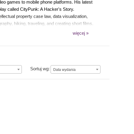
deo games to mobile phone platforms. His latest
lay called CityPunk: A Hacker's Story.
lectual property case law, data visualization,
phy, hiking, traveling, and creating short films.
więcej »
Data wydania
Sortuj wg:
Data wydania