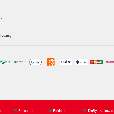
su
i zwroty
l
Sensus.pl
Editio.pl
DlaBystrzakow.pl