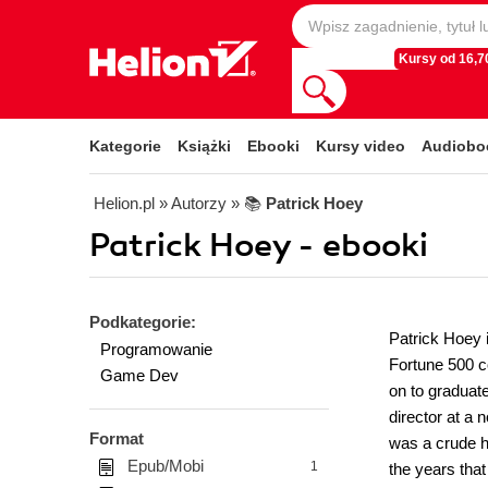
Kursy od 16,70
Kategorie
Książki
Ebooki
Kursy video
Audiobo
Helion.pl
» Autorzy
» 📚
Patrick Hoey
Patrick Hoey - ebooki
Podkategorie:
Patrick Hoey i
Programowanie
Fortune 500 c
Game Dev
on to graduat
director at a 
Format
was a crude h
Epub/Mobi
1
the years that