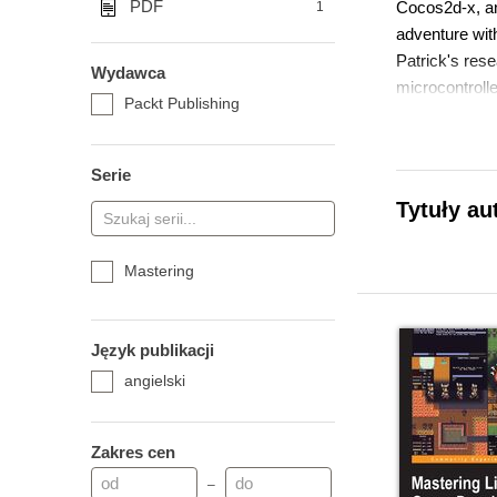
PDF
Cocos2d-x, an
1
adventure wit
Patrick's rese
Wydawca
microcontrolle
Packt Publishing
Find out more
Serie
Tytuły au
Mastering
Język publikacji
angielski
Zakres cen
–