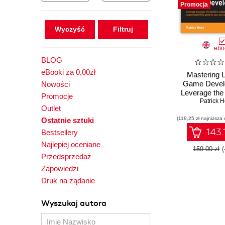
Promocja
Wyczyść
ebo
BLOG
eBooki za 0,00zł
Mastering 
Game Devel
Nowości
Leverage the
Promocje
LibGDX to crea
Patrick 
Outlet
function
(119,25 zł najniższa 
customizab
Ostatnie sztuki
game for y
143.
Bestsellery
commercial
Najlepiej oceniane
159.00 zł
Przedsprzedaż
Zapowiedzi
Druk na żądanie
Wyszukaj autora