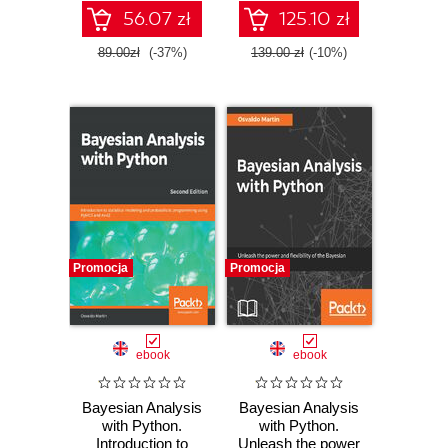
Wydanie III
56.07 zł
125.10 zł
89.00zł
(-37%)
139.00 zł
(-10%)
Promocja
Promocja
ebook
ebook
Bayesian Analysis
Bayesian Analysis
with Python.
with Python.
Introduction to
Unleash the power