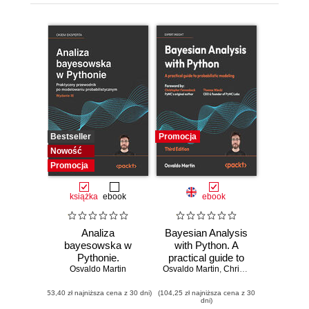
Bestseller
Promocja
Nowość
Promocja
książka
ebook
ebook
Analiza
Bayesian Analysis
bayesowska w
with Python. A
Pythonie.
practical guide to
Osvaldo Martin
Praktyczny
Osvaldo Martin
probabilistic
,
Christopher Fonnesbeck
przewodnik po
modeling - Third
(53,40 zł najniższa cena z 30 dni)
modelowaniu
(104,25 zł najniższa cena z 30
Edition
dni)
probabilistycznym.