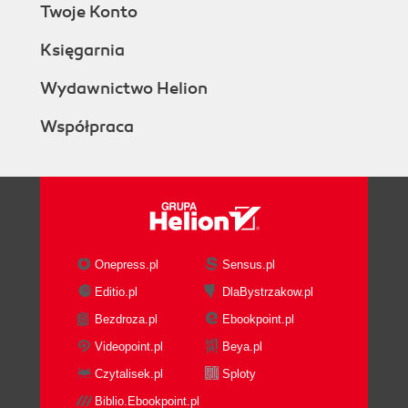
Twoje Konto
Księgarnia
Wydawnictwo Helion
Współpraca
Onepress.pl
Sensus.pl
Editio.pl
DlaBystrzakow.pl
Bezdroza.pl
Ebookpoint.pl
Videopoint.pl
Beya.pl
Czytalisek.pl
Sploty
Biblio.Ebookpoint.pl