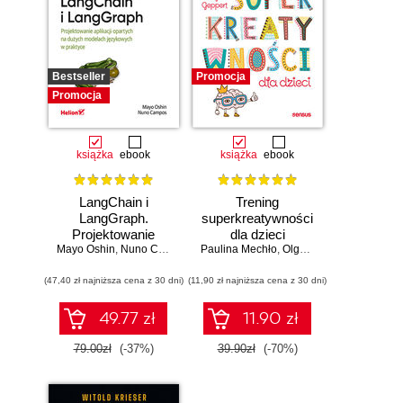
Bestseller
Promocja
Promocja
książka
ebook
książka
ebook
LangChain i
Trening
LangGraph.
superkreatywności
Projektowanie
dla dzieci
Mayo Oshin
aplikacji opartych
,
Nuno Campos
Paulina Mechło
,
Olga Geppert
na dużych
(47,40 zł najniższa cena z 30 dni)
modelach
(11,90 zł najniższa cena z 30 dni)
językowych w
praktyce
49.77 zł
11.90 zł
79.00zł
(-37%)
39.90zł
(-70%)