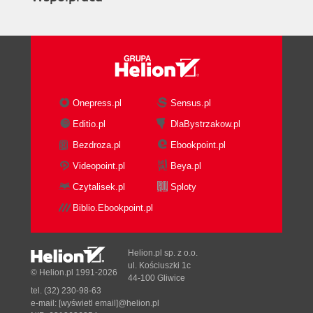
Onepress.pl
Sensus.pl
Editio.pl
DlaBystrzakow.pl
Bezdroza.pl
Ebookpoint.pl
Videopoint.pl
Beya.pl
Czytalisek.pl
Sploty
Biblio.Ebookpoint.pl
Helion.pl sp. z o.o.
ul. Kościuszki 1c
© Helion.pl 1991-2026
44-100 Gliwice
tel. (32) 230-98-63
e-mail:
[wyświetl email]@helion.pl