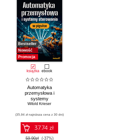
Bestseller
Nowość
Promocja
książka
ebook
Automatyka
przemysłowa i
systemy
sterowania w
Witold Krieser
pigułce
(35,94 zł najniższa cena z 30 dni)
37.74 zł
59.90zł
(-37%)