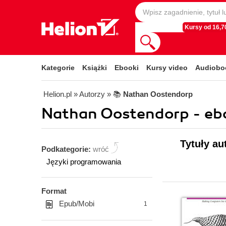
Kursy od 16,70
Kategorie
Książki
Ebooki
Kursy video
Audiobo
Helion.pl
» Autorzy
» 📚
Nathan Oostendorp
Nathan Oostendorp - eb
Tytuły au
Podkategorie:
wróć
Języki programowania
Format
Epub/Mobi
1