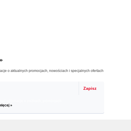
»
macje o aktualnych promocjach, nowościach i specjalnych ofertach
Zapisz
il informacje o zniżkach, promocjach
więcej »