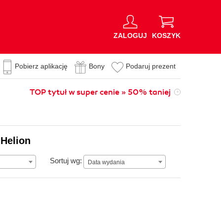
ZALOGUJ
KOSZYK
Pobierz aplikację
Bony
Podaruj prezent
TOP tytuł w super cenie » 50% taniej
 Helion
Data wydania
Sortuj wg:
Data wydania