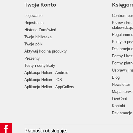
Twoje Konto
Księgar
Logowanie
Centrum po
Rejestracja
Przewodnik 
słabowidząc
Historia Zamówień
Regulamin s
Twoja biblioteka
Polityka pr
Twoje półki
Deklaracja 
Aktywuj kod na produkty
Formy i kos
Prezenty
Formy płatn
Testy i certyfikaty
Usprawnij 
Aplikacja Helion - Android
Blog
Aplikacja Helion - iOS
Newsletter
Aplikacja Helion - AppGallery
Mapa serwi
LiveChat
Kontakt
Reklamacje 
Płatności obsługuje: