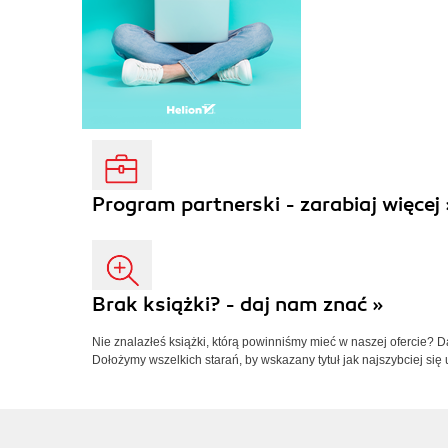
Program partnerski - zarabiaj więcej 
Brak książki? - daj nam znać »
Nie znalazłeś książki, którą powinniśmy mieć w naszej ofercie? 
Dołożymy wszelkich starań, by wskazany tytuł jak najszybciej się 