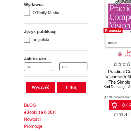
Wydawca
O'Reilly Media
Promocja
Język publikacji
angielski
ebo
Zakres cen
–
Practical C
Vision with 
The Simple
Wyczyść
Kurt Demaagd
Make Techno
,
An
(47,94 zł najniższa 
67.9
BLOG
eBooki za 0,00zł
79.90 zł
(
Nowości
Promocje