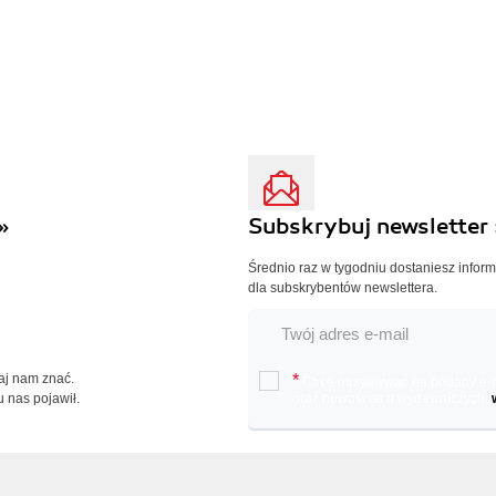
»
Subskrybuj newsletter 
Średnio raz w tygodniu dostaniesz infor
dla subskrybentów newslettera.
Daj nam znać.
*
Chcę otrzymywać na podany e-ma
u nas pojawił.
oraz nowościach wydawniczych.