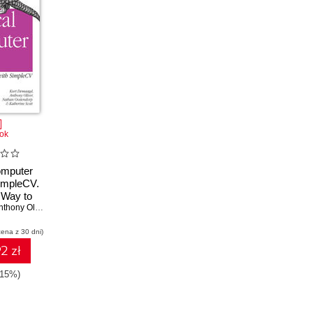
ok
omputer
SimpleCV.
 Way to
logy See
thony Oliver
,
Nathan Oostendorp
cena z 30 dni)
2 zł
-15%)