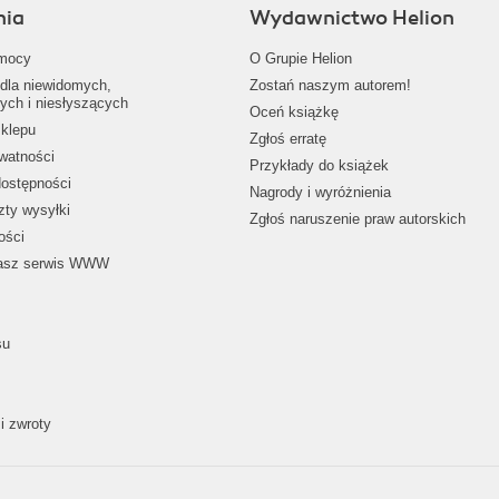
nia
Wydawnictwo Helion
mocy
O Grupie Helion
dla niewidomych,
Zostań naszym autorem!
ych i niesłyszących
Oceń książkę
klepu
Zgłoś erratę
ywatności
Przykłady do książek
dostępności
Nagrody i wyróżnienia
zty wysyłki
Zgłoś naruszenie praw autorskich
ości
nasz serwis WWW
su
i zwroty