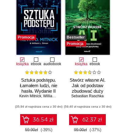
Promocja
Bestseller
Promocja
książka
ebook
audiobook
książka
ebook
Sztuka podstępu.
Stwórz własne AI.
Łamałem ludzi, nie
Jak od podstaw
hasła. Wydanie II
zbudować duży
Kevin Mitnick
,
William L. Simon
model językowy
Sebastian Raschka
(35,94 zł najniższa cena z 30 dni)
(59,40 zł najniższa cena z 30 dni)
36.54 zł
62.37 zł
59.90zł
(-39%)
99.00zł
(-37%)