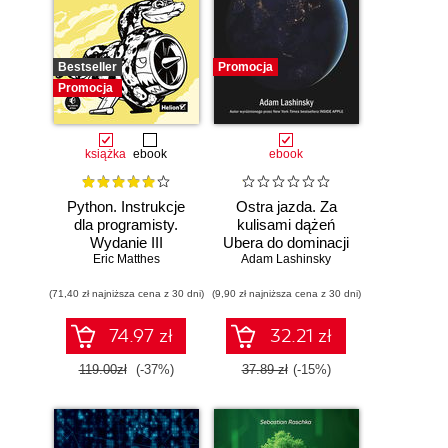
Bestseller
Promocja
Promocja
książka
ebook
ebook
Python. Instrukcje
Ostra jazda. Za
dla programisty.
kulisami dążeń
Wydanie III
Ubera do dominacji
Eric Matthes
Adam Lashinsky
na świecie
(71,40 zł najniższa cena z 30 dni)
(9,90 zł najniższa cena z 30 dni)
74.97 zł
32.21 zł
119.00zł
(-37%)
37.89 zł
(-15%)