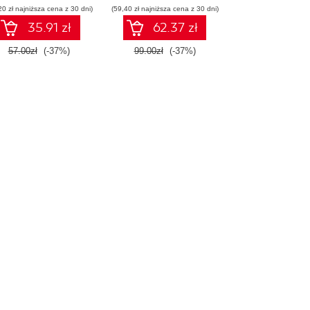
20 zł najniższa cena z 30 dni)
(59,40 zł najniższa cena z 30 dni)
35.91 zł
62.37 zł
57.00zł
(-37%)
99.00zł
(-37%)