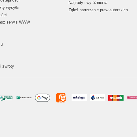
dostępności
Nagrody i wyróżnienia
zty wysyłki
Zgłoś naruszenie praw autorskich
ości
nasz serwis WWW
su
i zwroty