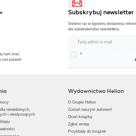
»
Subskrybuj newsletter 
Średnio raz w tygodniu dostaniesz infor
dla subskrybentów newslettera.
Daj nam znać.
*
Chcę otrzymywać na podany e-ma
u nas pojawił.
oraz nowościach wydawniczych.
nia
Wydawnictwo Helion
mocy
O Grupie Helion
dla niewidomych,
Zostań naszym autorem!
ych i niesłyszących
Oceń książkę
klepu
Zgłoś erratę
ywatności
Przykłady do książek