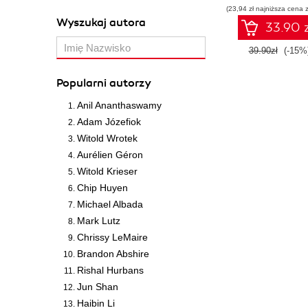
(23,94 zł najniższa cena z
Wyszukaj autora
33.90 z
39.90zł
(-15%
Popularni autorzy
Anil Ananthaswamy
Adam Józefiok
Witold Wrotek
Aurélien Géron
Witold Krieser
Chip Huyen
Michael Albada
Mark Lutz
Chrissy LeMaire
Brandon Abshire
Rishal Hurbans
Jun Shan
Haibin Li