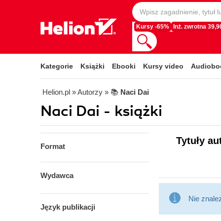
Kursy -65%
Inż. zwrotna 39,90
Kategorie
Książki
Ebooki
Kursy video
Audiobo
Helion.pl
» Autorzy
» 📚
Naci Dai
Naci Dai - książki
Tytuły au
Format
Wydawca
Nie znale
Język publikacji