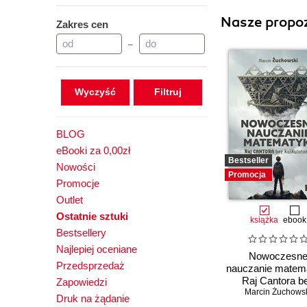
Nasze propoz
Zakres cen
–
Wyczyść
BLOG
eBooki za 0,00zł
Bestseller
Nowości
Promocja
Promocje
Outlet
Ostatnie sztuki
książka
ebook
Bestsellery
Najlepiej oceniane
Nowoczesn
Przedsprzedaż
nauczanie matema
Raj Cantora b
Zapowiedzi
Marcin Żuchows
kalkulatora?
Druk na żądanie