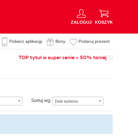
ZALOGUJ
KOSZYK
Pobierz aplikację
Bony
Podaruj prezent
TOP tytuł w super cenie » 50% taniej
Data wydania
Sortuj wg:
Data wydania