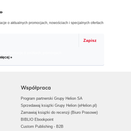
»
macje o aktualnych promocjach, nowościach i specjalnych ofertach
Zapisz
il informacje o zniżkach, promocjach
więcej »
Współpraca
Program partnerski Grupy Helion SA
Sprzedawaj książki Grupy Helion (eHelion.pl)
Zamawiaj książki do recenzji (Biuro Prasowe)
BIBLIO Ebookpoint
Custom Publishing - B2B