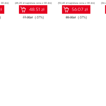
 30 dni)
(46,20 zł najniższa cena z 30 dni)
(53,40 zł najniższa cena z 30 dni)
(34,
ł
48.51 zł
56.07 zł
)
77.00zł
(-37%)
89.00zł
(-37%)