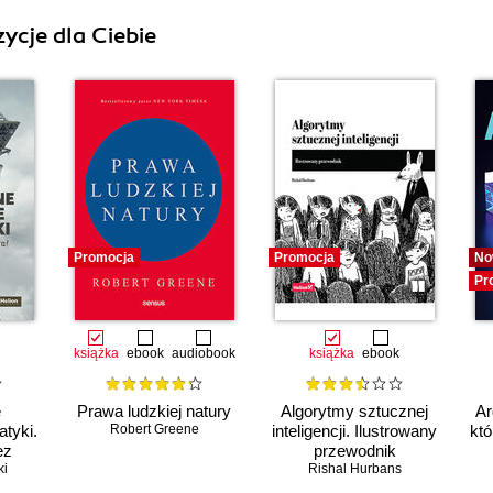
ycje dla Ciebie
Promocja
Promocja
No
Pr
książka
ebook
audiobook
książka
ebook
e
Prawa ludzkiej natury
Algorytmy sztucznej
Ar
tyki.
Robert Greene
inteligencji. Ilustrowany
któ
ez
przewodnik
ki
Rishal Hurbans