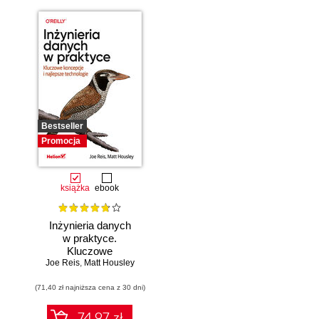
Bestseller
Promocja
książka
ebook
Inżynieria danych
w praktyce.
Kluczowe
Joe Reis
koncepcje i
,
Matt Housley
najlepsze
(71,40 zł najniższa cena z 30 dni)
technologie
74.97 zł