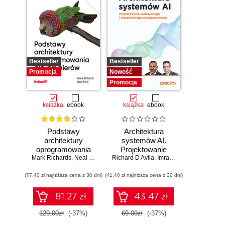
Bestseller
Bestseller
Promocja
Nowość
Promocja
książka
ebook
książka
ebook
Podstawy
Architektura
architektury
systemów AI.
oprogramowania
Projektowanie
Mark Richards
dla inżynierów.
,
Neal Ford
Richard D Avila
skalowalnego i
,
Imran Ahmad
Wydanie II
niezawodnego
(77,40 zł najniższa cena z 30 dni)
(41,40 zł najniższa cena z 30 dni)
oprogramowania
81.27 zł
43.47 zł
129.00zł
(-37%)
69.00zł
(-37%)