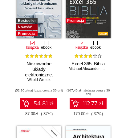
Bestseller
Promocja
Nowość
Promocja
książka
ebook
książka
ebook
Niezawodne
Excel 365. Biblia
układy
Michael Alexander
,
Dick Kusleika
elektroniczne.
Witold Wrotek
Podręcznik
konstruktora
(52,20 zł najniższa cena z 30 dni)
(107,40 zł najniższa cena z 30
dni)
54.81 zł
112.77 zł
87.00zł
(-37%)
179.00zł
(-37%)