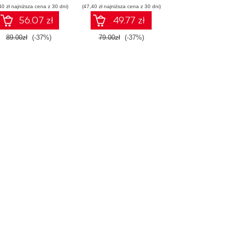
40 zł najniższa cena z 30 dni)
(47,40 zł najniższa cena z 30 dni)
56.07 zł
49.77 zł
89.00zł
(-37%)
79.00zł
(-37%)