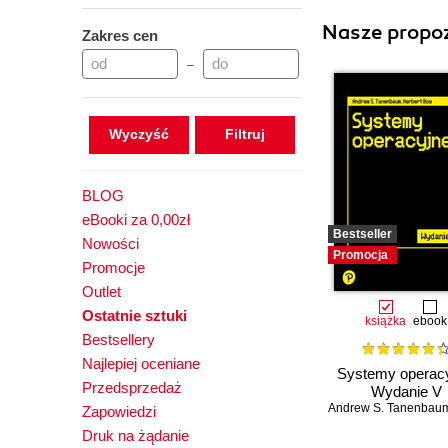
Nasze propoz
Zakres cen
–
Wyczyść
BLOG
eBooki za 0,00zł
Bestseller
Nowości
Promocja
Promocje
Outlet
Ostatnie sztuki
książka
ebook
Bestsellery
Najlepiej oceniane
Systemy operacy
Przedsprzedaż
Wydanie V
Andrew S. Tanenbau
Zapowiedzi
Druk na żądanie