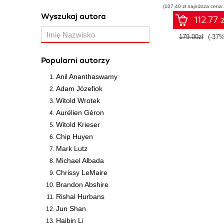
(107,40 zł najniższa cena 
Wyszukaj autora
112.77 z
179.00zł
(-37%
Popularni autorzy
Anil Ananthaswamy
Adam Józefiok
Witold Wrotek
Aurélien Géron
Witold Krieser
Chip Huyen
Mark Lutz
Michael Albada
Chrissy LeMaire
Brandon Abshire
Rishal Hurbans
Jun Shan
Haibin Li