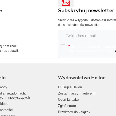
»
Subskrybuj newsletter 
Średnio raz w tygodniu dostaniesz infor
dla subskrybentów newslettera.
Daj nam znać.
*
Chcę otrzymywać na podany e-ma
u nas pojawił.
oraz nowościach wydawniczych.
nia
Wydawnictwo Helion
mocy
O Grupie Helion
dla niewidomych,
Zostań naszym autorem!
ych i niesłyszących
Oceń książkę
klepu
Zgłoś erratę
ywatności
Przykłady do książek