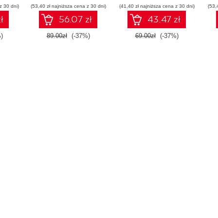
z 30 dni)
(53,40 zł najniższa cena z 30 dni)
(41,40 zł najniższa cena z 30 dni)
(53,
ł
56.07 zł
43.47 zł
)
89.00zł
(-37%)
69.00zł
(-37%)