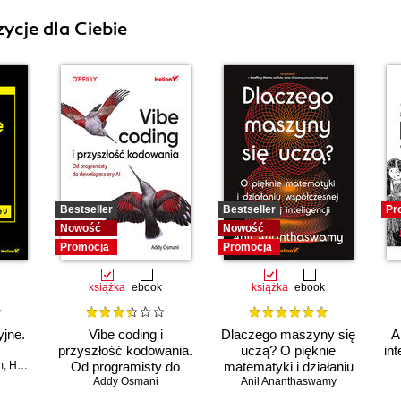
ycje dla Ciebie
Bestseller
Bestseller
Pr
Nowość
Nowość
Promocja
Promocja
książka
ebook
książka
ebook
jne.
Vibe coding i
Dlaczego maszyny się
A
przyszłość kodowania.
uczą? O pięknie
int
m
,
Herbert Bos
Od programisty do
matematyki i działaniu
dewelopera ery AI
Addy Osmani
współczesnej sztucznej
Anil Ananthaswamy
inteligencji