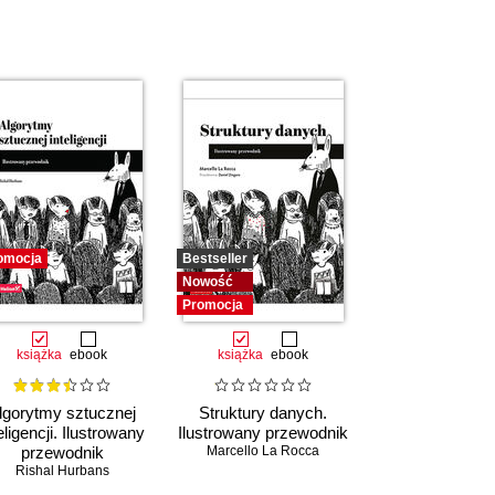
omocja
Bestseller
Nowość
Promocja
książka
ebook
książka
ebook
lgorytmy sztucznej
Struktury danych.
eligencji. Ilustrowany
Ilustrowany przewodnik
przewodnik
Marcello La Rocca
Rishal Hurbans