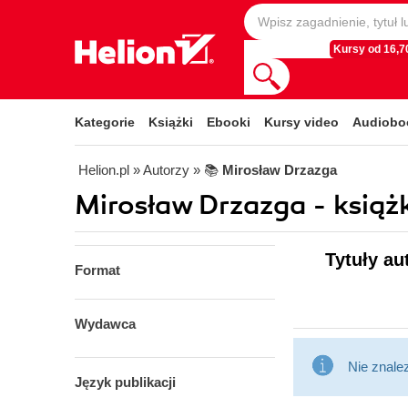
Kursy od 16,70
Kategorie
Książki
Ebooki
Kursy video
Audiobo
Helion.pl
» Autorzy
» 📚
Mirosław Drzazga
Mirosław Drzazga - książ
Tytuły au
Format
Wydawca
Nie znale
Język publikacji