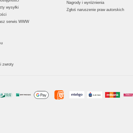
dostępności
Nagrody i wyróżnienia
zty wysyłki
Zgłoś naruszenie praw autorskich
ości
nasz serwis WWW
su
i zwroty