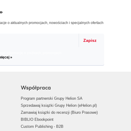
»
macje o aktualnych promocjach, nowościach i specjalnych ofertach
Zapisz
il informacje o zniżkach, promocjach
więcej »
Współpraca
Program partnerski Grupy Helion SA
Sprzedawaj książki Grupy Helion (eHelion.pl)
Zamawiaj książki do recenzji (Biuro Prasowe)
BIBLIO Ebookpoint
Custom Publishing - B2B