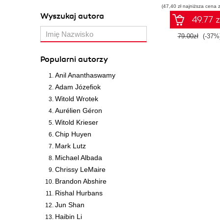
(47,40 zł najniższa cena z
Wyszukaj autora
49.77 z
79.00zł
(-37%
Popularni autorzy
Anil Ananthaswamy
Adam Józefiok
Witold Wrotek
Aurélien Géron
Witold Krieser
Chip Huyen
Mark Lutz
Michael Albada
Chrissy LeMaire
Brandon Abshire
Rishal Hurbans
Jun Shan
Haibin Li