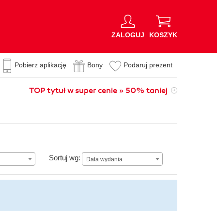
ZALOGUJ
KOSZYK
Pobierz aplikację
Bony
Podaruj prezent
TOP tytuł w super cenie » 50% taniej
Data wydania
Sortuj wg:
Data wydania