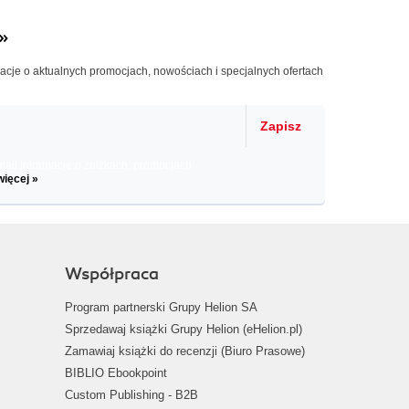
»
macje o aktualnych promocjach, nowościach i specjalnych ofertach
Zapisz
il informacje o zniżkach, promocjach
więcej »
Współpraca
Program partnerski Grupy Helion SA
Sprzedawaj książki Grupy Helion (eHelion.pl)
Zamawiaj książki do recenzji (Biuro Prasowe)
BIBLIO Ebookpoint
Custom Publishing - B2B