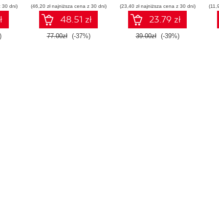
 30 dni)
(46,20 zł najniższa cena z 30 dni)
(23,40 zł najniższa cena z 30 dni)
(11,
ł
48.51 zł
23.79 zł
)
77.00zł
(-37%)
39.00zł
(-39%)