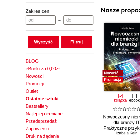
Nasze propoz
Zakres cen
–
Wyczyść
BLOG
eBooki za 0,00zł
Nowość
Nowości
Promocja
Promocje
Outlet
Ostatnie sztuki
książka
ebook
Bestsellery
Najlepiej oceniane
Nowoczesny niem
Przedsprzedaż
dla branży IT
Praktyczne przykł
Zapowiedzi
Izabela Kein
ćwiczenia
Druk na żądanie