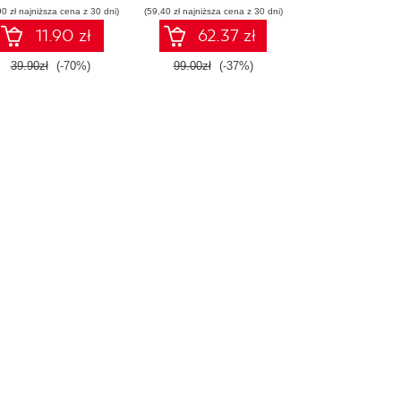
90 zł najniższa cena z 30 dni)
(59,40 zł najniższa cena z 30 dni)
11.90 zł
62.37 zł
39.90zł
(-70%)
99.00zł
(-37%)