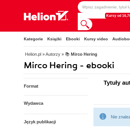
Kursy od 16,70
Kategorie
Książki
Ebooki
Kursy video
Audiobo
Helion.pl
» Autorzy
» 📚
Mirco Hering
Mirco Hering - ebooki
Tytuły au
Format
Wydawca
Nie znale
Język publikacji