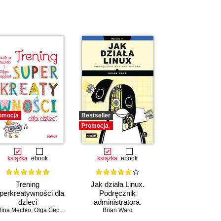
omocja
Bestseller
Promocja
książka
ebook
książka
ebook
Trening
Jak działa Linux.
perkreatywności dla
Podręcznik
dzieci
administratora.
lina Mechło
,
Olga Geppert
Wydanie III
Brian Ward