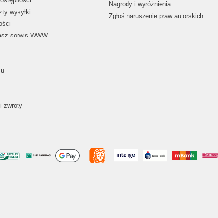
dostępności
Nagrody i wyróżnienia
zty wysyłki
Zgłoś naruszenie praw autorskich
ości
nasz serwis WWW
su
i zwroty