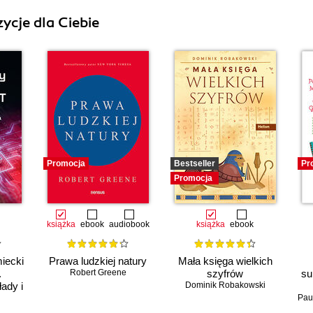
ycje dla Ciebie
Promocja
Bestseller
Pr
Promocja
książka
ebook
audiobook
książka
ebook
iecki
Prawa ludzkiej natury
Mała księga wielkich
.
Robert Greene
szyfrów
su
ady i
Dominik Robakowski
Pau