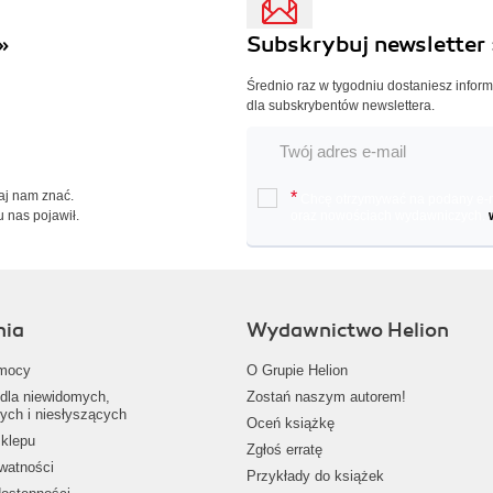
»
Subskrybuj newsletter 
Średnio raz w tygodniu dostaniesz infor
dla subskrybentów newslettera.
Daj nam znać.
*
Chcę otrzymywać na podany e-ma
u nas pojawił.
oraz nowościach wydawniczych.
nia
Wydawnictwo Helion
mocy
O Grupie Helion
dla niewidomych,
Zostań naszym autorem!
ych i niesłyszących
Oceń książkę
klepu
Zgłoś erratę
ywatności
Przykłady do książek