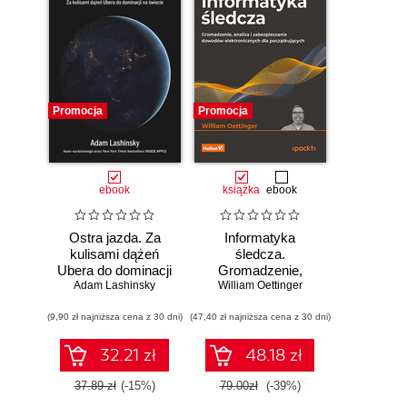
Promocja
Promocja
ebook
książka
ebook
Ostra jazda. Za
Informatyka
kulisami dążeń
śledcza.
Ubera do dominacji
Gromadzenie,
Adam Lashinsky
na świecie
William Oettinger
analiza i
zabezpieczanie
(9,90 zł najniższa cena z 30 dni)
(47,40 zł najniższa cena z 30 dni)
dowodów
elektronicznych dla
początkujących.
32.21 zł
48.18 zł
Wydanie II
37.89 zł
(-15%)
79.00zł
(-39%)