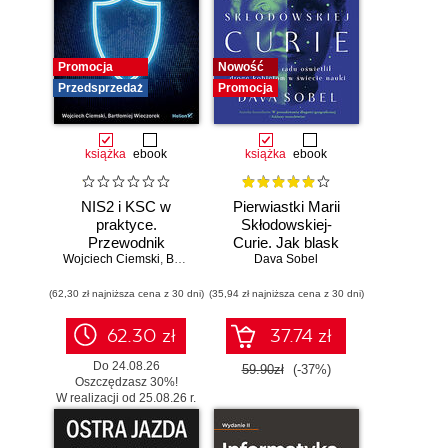
Promocja
Nowość
Przedsprzedaż
Promocja
książka
ebook
książka
ebook
NIS2 i KSC w
Pierwiastki Marii
praktyce.
Skłodowskiej-
Przewodnik
Curie. Jak blask
Wojciech Ciemski
wdrożeniowy dla
,
Bartłomiej Wieczorek
radu oświetlił drogę
Dava Sobel
organizacji
kobietom w
(62,30 zł najniższa cena z 30 dni)
(35,94 zł najniższa cena z 30 dni)
świecie nauki
62.30 zł
37.74 zł
Do 24.08.26
59.90zł
(-37%)
Oszczędzasz 30%!
W realizacji od 25.08.26 r.