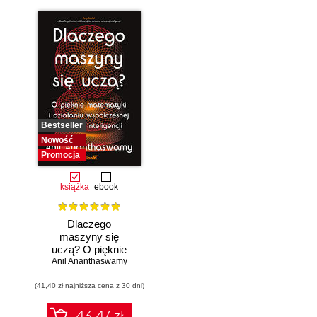
Bestseller
Nowość
Promocja
książka
ebook
Dlaczego
maszyny się
uczą? O pięknie
Anil Ananthaswamy
matematyki i
działaniu
(41,40 zł najniższa cena z 30 dni)
współczesnej
sztucznej
inteligencji
43.47 zł