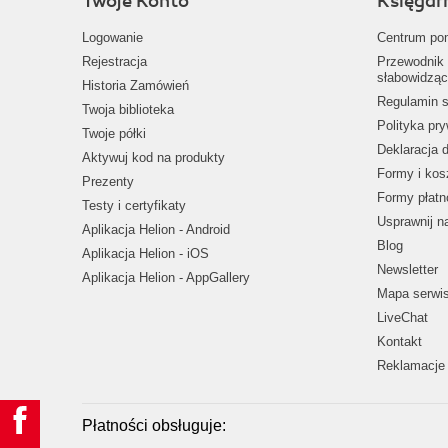
Twoje Konto
Księgar
Logowanie
Centrum po
Rejestracja
Przewodnik 
słabowidząc
Historia Zamówień
Regulamin s
Twoja biblioteka
Polityka pr
Twoje półki
Deklaracja 
Aktywuj kod na produkty
Formy i kos
Prezenty
Formy płatn
Testy i certyfikaty
Usprawnij 
Aplikacja Helion - Android
Blog
Aplikacja Helion - iOS
Newsletter
Aplikacja Helion - AppGallery
Mapa serwi
LiveChat
Kontakt
Reklamacje 
Płatności obsługuje: