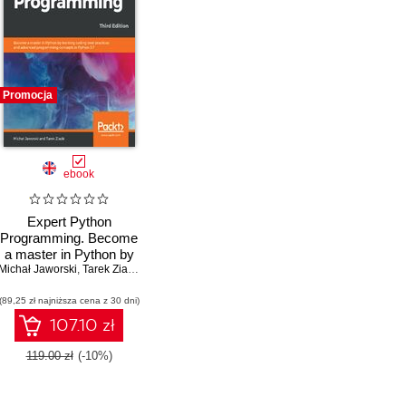
Promocja
ebook
Expert Python
Programming. Become
a master in Python by
ek Ziadé
Michał Jaworski
learning coding best
,
Tarek Ziadé
practices and advanced
(89,25 zł najniższa cena z 30 dni)
programming concepts
in Python 3.7 - Third
107.10 zł
Edition
119.00 zł
(-10%)