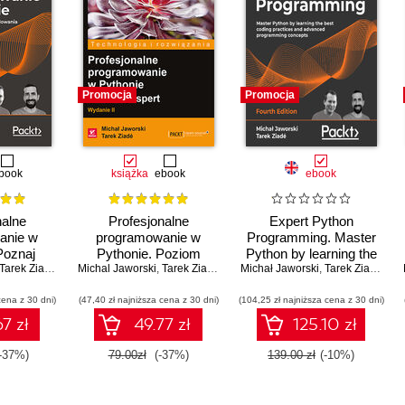
Promocja
Promocja
book
książka
ebook
ebook
nalne
Profesjonalne
Expert Python
anie w
programowanie w
Programming. Master
Poznaj
Pythonie. Poziom
Python by learning the
raktyki
Tarek Ziadé
Michal Jaworski
ekspert. Wydanie II
,
Tarek Ziade
Michał Jaworski
best coding practices
,
Tarek Ziade
,
Tar
ia i
and advanced
cena z 30 dni)
owane
(47,40 zł najniższa cena z 30 dni)
(104,25 zł najniższa cena z 30 dni)
programming concepts
cje
- Fourth Edition
7 zł
49.77 zł
125.10 zł
ania.
 IV
-37%)
79.00zł
(-37%)
139.00 zł
(-10%)