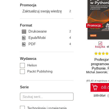
Promocja
Zaktualizuj swoją wiedzę
2
Format
Promocja
Drukowane
2
Epub/Mobi
4
PDF
4
książka
e
Wydawca
Profesjo
programow
Helion
Pythonie. 
Packt Publishing
Michał Jaworski
najlepsze p
,
kodowan
(65,40 zł najniższa 
zaawans
koncep
68.6
Serie
programow
Wydanie
109.00zł
(
Technologia i rozwiązania