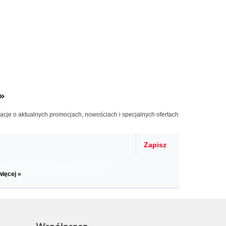
»
macje o aktualnych promocjach, nowościach i specjalnych ofertach
Zapisz
il informacje o zniżkach, promocjach
więcej »