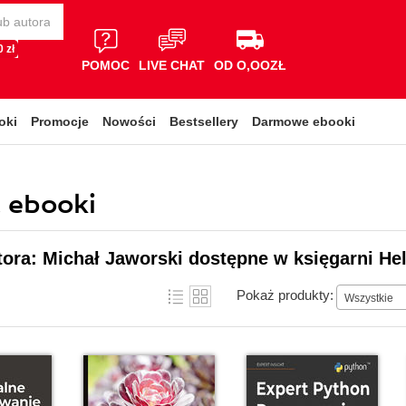
 zł
POMOC
LIVE CHAT
OD O,OOZŁ
oki
Promocje
Nowości
Bestsellery
Darmowe ebooki
, ebooki
tora: Michał Jaworski dostępne w księgarni He
Pokaż produkty:
Wszystkie