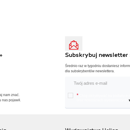
»
Subskrybuj newsletter 
Średnio raz w tygodniu dostaniesz infor
dla subskrybentów newslettera.
Daj nam znać.
*
Chcę otrzymywać na podany e-ma
u nas pojawił.
oraz nowościach wydawniczych.