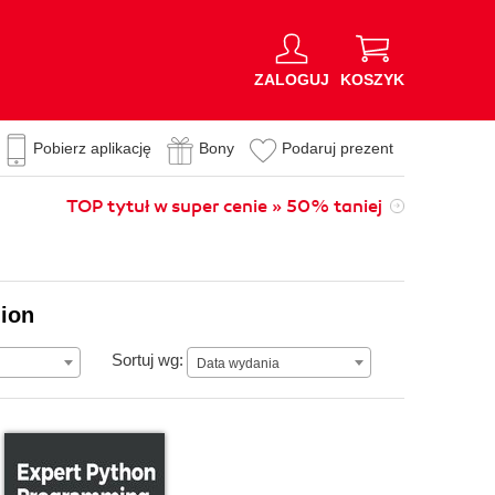
ZALOGUJ
KOSZYK
Pobierz aplikację
Bony
Podaruj prezent
TOP tytuł w super cenie » 50% taniej
lion
Data wydania
Sortuj wg:
Data wydania