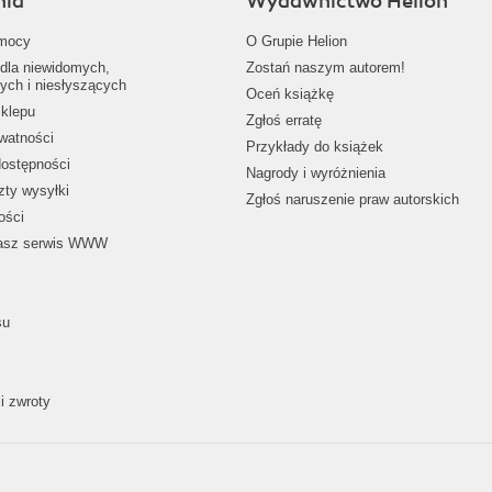
nia
Wydawnictwo Helion
mocy
O Grupie Helion
dla niewidomych,
Zostań naszym autorem!
ych i niesłyszących
Oceń książkę
klepu
Zgłoś erratę
ywatności
Przykłady do książek
dostępności
Nagrody i wyróżnienia
zty wysyłki
Zgłoś naruszenie praw autorskich
ości
nasz serwis WWW
su
i zwroty