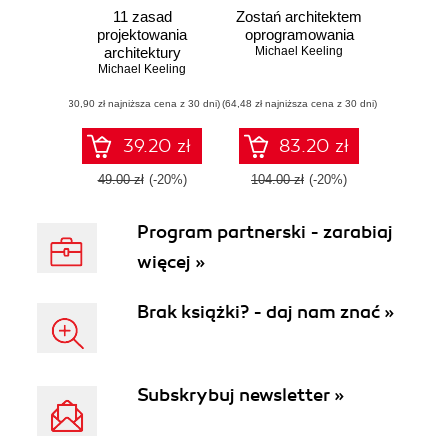
11 zasad
Zostań architektem
projektowania
oprogramowania
architektury
Michael Keeling
oprogramowania
Michael Keeling
(ebook)
(30,90 zł najniższa cena z 30 dni)
(64,48 zł najniższa cena z 30 dni)
39.20 zł
83.20 zł
49.00 zł
(-20%)
104.00 zł
(-20%)
Program partnerski - zarabiaj
więcej »
Brak książki? - daj nam znać »
Subskrybuj newsletter »