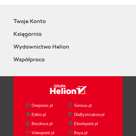
Twoje Konto
Księgarnia
Wydawnictwo Helion
Współpraca
Onepress.pl
Sensus.pl
Editio.pl
DlaBystrzakow.pl
Bezdroza.pl
Ebookpoint.pl
Videopoint.pl
Beya.pl