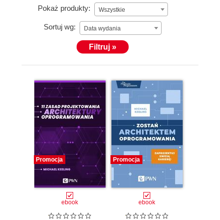
Pokaż produkty:
Wszystkie
Sortuj wg:
Data wydania
Filtruj »
Promocja
Promocja
ebook
ebook