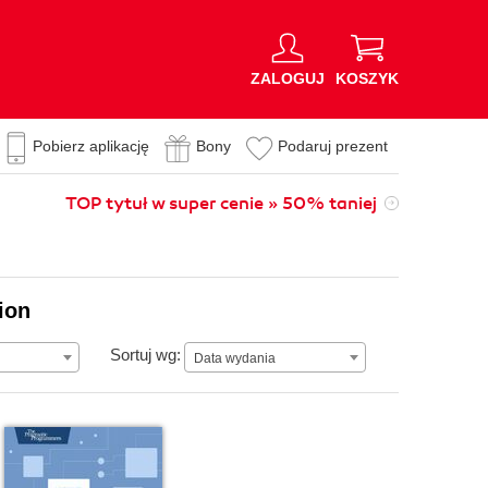
ZALOGUJ
KOSZYK
Pobierz aplikację
Bony
Podaruj prezent
TOP tytuł w super cenie » 50% taniej
ion
Data wydania
Sortuj wg:
Data wydania