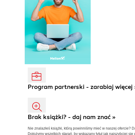
Program partnerski - zarabiaj więcej 
Brak książki? - daj nam znać »
Nie znalazłeś książki, którą powinniśmy mieć w naszej ofercie? 
Dołożymy wszelkich starań, by wskazany tytuł jak najszybciej się 