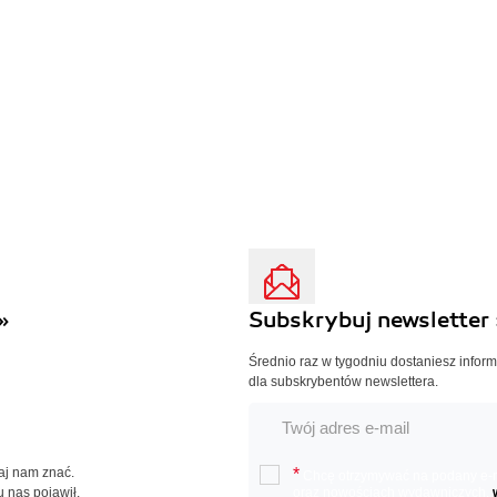
»
Subskrybuj newsletter 
Średnio raz w tygodniu dostaniesz infor
dla subskrybentów newslettera.
Daj nam znać.
*
Chcę otrzymywać na podany e-ma
u nas pojawił.
oraz nowościach wydawniczych.