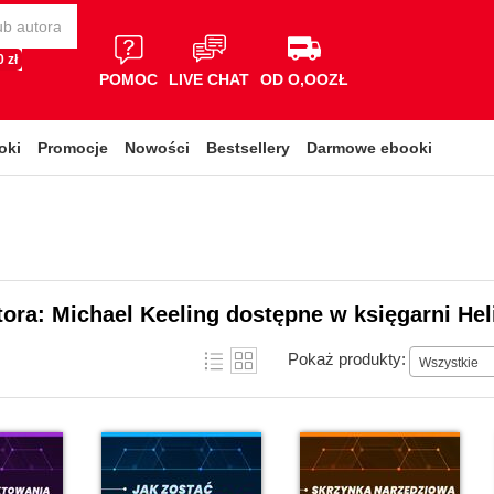
 zł
POMOC
LIVE CHAT
OD O,OOZŁ
oki
Promocje
Nowości
Bestsellery
Darmowe ebooki
tora: Michael Keeling dostępne w księgarni Hel
Pokaż produkty:
Wszystkie