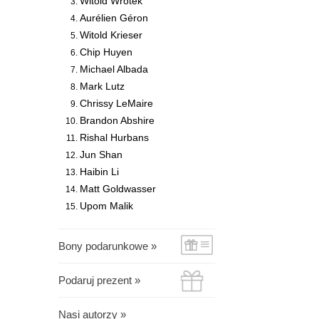
Witold Wrotek
Aurélien Géron
Witold Krieser
Chip Huyen
Michael Albada
Mark Lutz
Chrissy LeMaire
Brandon Abshire
Rishal Hurbans
Jun Shan
Haibin Li
Matt Goldwasser
Upom Malik
Bony podarunkowe »
Podaruj prezent »
Nasi autorzy »