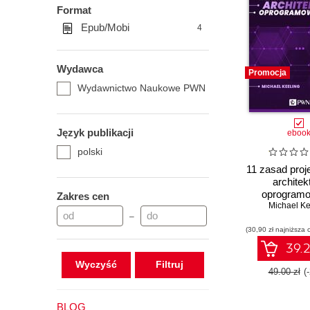
Format
Epub/Mobi
4
Wydawca
Promocja
Wydawnictwo Naukowe PWN
Język publikacji
eboo
polski
11 zasad proj
architek
oprogramo
Zakres cen
Michael Ke
(eboo
–
(30,90 zł najniższa 
39.2
Wyczyść
49.00 zł
(
BLOG