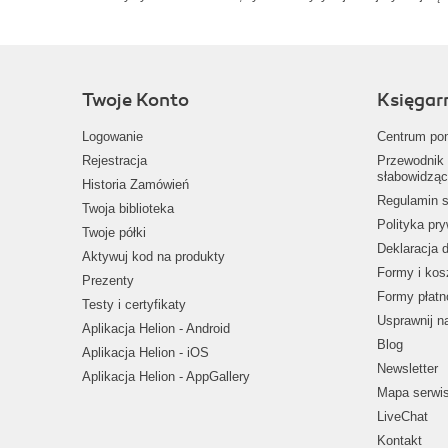
Twoje Konto
Księgar
Logowanie
Centrum po
Rejestracja
Przewodnik 
słabowidząc
Historia Zamówień
Regulamin s
Twoja biblioteka
Polityka pr
Twoje półki
Deklaracja 
Aktywuj kod na produkty
Formy i kos
Prezenty
Formy płatn
Testy i certyfikaty
Usprawnij 
Aplikacja Helion - Android
Blog
Aplikacja Helion - iOS
Newsletter
Aplikacja Helion - AppGallery
Mapa serwi
LiveChat
Kontakt