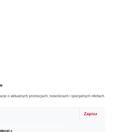
»
macje o aktualnych promocjach, nowościach i specjalnych ofertach
Zapisz
il informacje o zniżkach, promocjach
więcej »