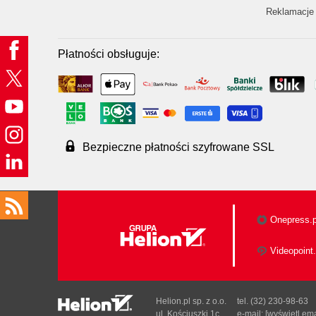
Reklamacje 
Płatności obsługuje:
Bezpieczne płatności szyfrowane SSL
Onepress.p
Videopoint.
Helion.pl sp. z o.o.
tel. (32) 230-98-63
ul. Kościuszki 1c
e-mail:
[wyświetl ema