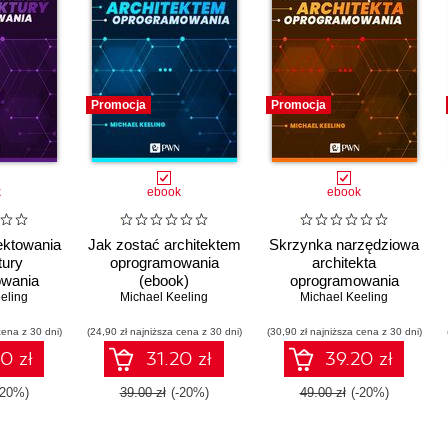
Promocja
Promocja
k
ebook
ebook
ektowania
Jak zostać architektem
Skrzynka narzędziowa
tury
oprogramowania
architekta
wania
(ebook)
oprogramowania
eling
k)
Michael Keeling
Michael Keeling
(ebook)
cena z 30 dni)
(24,90 zł najniższa cena z 30 dni)
(30,90 zł najniższa cena z 30 dni)
0 zł
31.20 zł
39.20 zł
-20%)
39.00 zł
(-20%)
49.00 zł
(-20%)