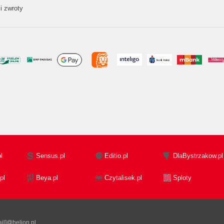
i zwroty
l
Sensus.pl
Editio.pl
DlaBystrzakow.pl
pl
Beya.pl
Czytalisek.pl
Sploty
il]@helion.pl