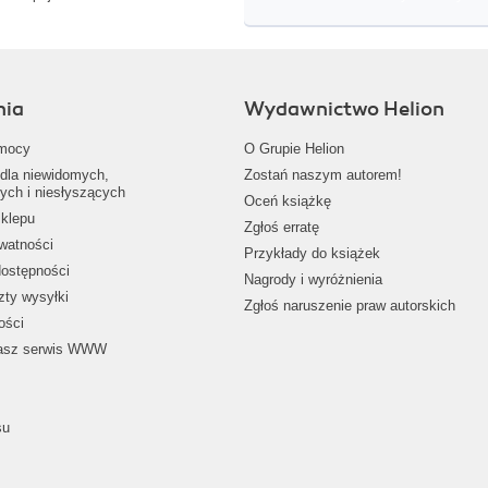
nia
Wydawnictwo Helion
mocy
O Grupie Helion
dla niewidomych,
Zostań naszym autorem!
ych i niesłyszących
Oceń książkę
klepu
Zgłoś erratę
ywatności
Przykłady do książek
dostępności
Nagrody i wyróżnienia
zty wysyłki
Zgłoś naruszenie praw autorskich
ości
nasz serwis WWW
su