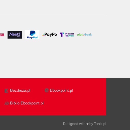
Bezdroza.pl
Ebookpoint.pl
Biblio.Ebookpoint.pl
Designed with ♥ by
Tonik.pl