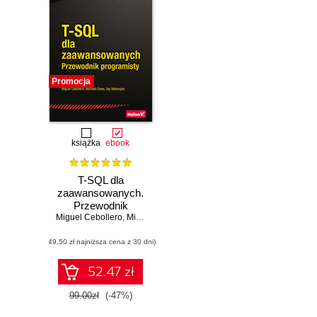
Promocja
książka
ebook
T-SQL dla
zaawansowanych.
Przewodnik
Miguel Cebollero
programisty.
,
Michael Coles
,
Jay Natarajan
Wydanie IV
(49,50 zł najniższa cena z 30 dni)
52.47 zł
99.00zł
(-47%)