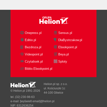
Onepress.pl
Sensus.pl
Editio.pl
DlaBystrzakow.pl
Bezdroza.pl
Ebookpoint.pl
Videopoint.pl
Beya.pl
Czytalisek.pl
Sploty
Biblio.Ebookpoint.pl
Helion.pl sp. z o.o.
ul. Kościuszki 1c
© Helion.pl 1991-2026
44-100 Gliwice
tel. (32) 230-98-63
e-mail:
[wyświetl email]@helion.pl
NIP: 6312636254